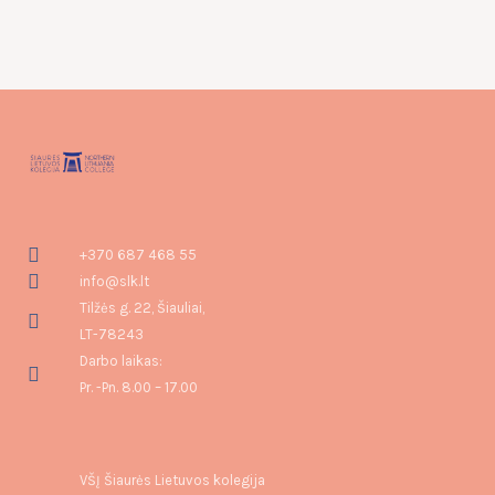
+370 687 468 55
info@slk.lt
Tilžės g. 22, Šiauliai,
LT-78243
Darbo laikas:
Pr. -Pn. 8.00 – 17.00
VŠĮ Šiaurės Lietuvos kolegija