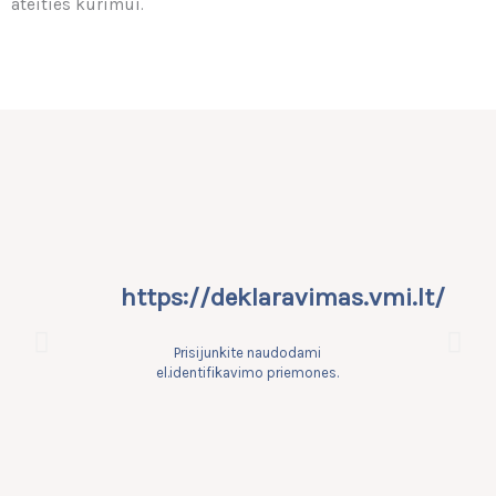
ateities kūrimui.
https://deklaravimas.vmi.lt/
Prisijunkite naudodami
el.identifikavimo priemones.