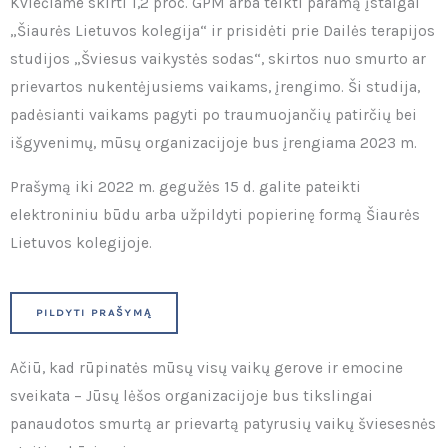
Kviečiame skirti 1,2 proc. GPM arba teikti paramą įstaigai
„Šiaurės Lietuvos kolegija“ ir prisidėti prie Dailės terapijos
studijos „Šviesus vaikystės sodas“, skirtos nuo smurto ar
prievartos nukentėjusiems vaikams, įrengimo. Ši studija,
padėsianti vaikams pagyti po traumuojančių patirčių bei
išgyvenimų, mūsų organizacijoje bus įrengiama 2023 m.
Prašymą iki 2022 m. gegužės 15 d. galite pateikti
elektroniniu būdu arba užpildyti popierinę formą Šiaurės
Lietuvos kolegijoje.
PILDYTI PRAŠYMĄ
Ačiū, kad rūpinatės mūsų visų vaikų gerove ir emocine
sveikata – Jūsų lėšos organizacijoje bus tikslingai
panaudotos smurtą ar prievartą patyrusių vaikų šviesesnės