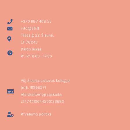
+370 687 468 55
info@slk.lt
Tilžės g. 22, Šiauliai,
LT-78243
Darbo laikas:
Pr. -Pn. 8.00 – 17.00
VŠĮ Šiaurės Lietuvos kolegija
Įm.k. 111966571
Atsiskaitomoji sąskaita:
LT474010044200133680
Privatumo politika