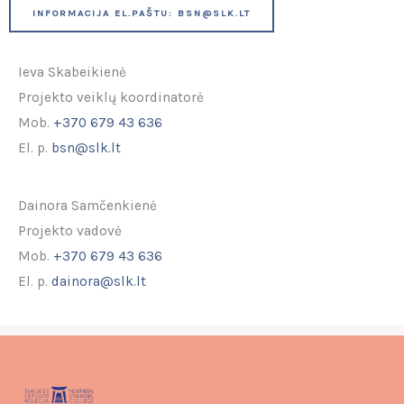
INFORMACIJA EL.PAŠTU: BSN@SLK.LT
Ieva Skabeikienė
Projekto veiklų koordinatorė
Mob.
+370 679 43 636
El. p.
bsn@slk.lt
Dainora Samčenkienė
Projekto vadovė
Mob.
+370 679 43 636
El. p.
dainora@slk.lt