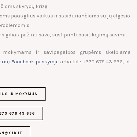
čioms skyrybų krizę;
ms paauglius vaikus ir susiduriančioms su jų elgesio
 problemomis;
 giliau pažinti save, sustiprinti pasitikėjimą savimi.
s, mokymams ir savipagalbos grupėms skelbiama
amų Facebook paskyroje
arba tel.: +370 679 43 636, el.
NIUS IR MOKYMUS
370 679 43 636
SN@SLK.LT