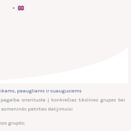
aikams, paaugliams ir suaugusiems
agalba orientuota į konkrečias tikslines grupes bei
 asmeninės patirties dalijimuisi
bos grupės: