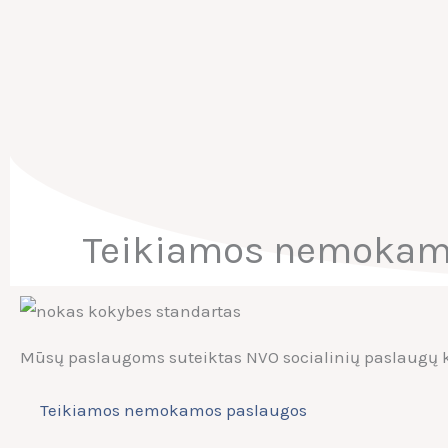
Pereiti
prie
turinio
Teikiamos nemokam
Mūsų paslaugoms suteiktas NVO socialinių paslaugų 
Teikiamos nemokamos paslaugos