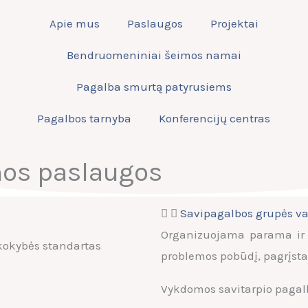
Apie mus
Paslaugos
Projektai
Bendruomeniniai šeimos namai
Pagalba smurtą patyrusiems
Pagalbos tarnyba
Konferencijų centras
os paslaugos
Savipagalbos grupės v
Organizuojama parama ir p
kokybės standartas
problemos pobūdį, pagrįsta
Vykdomos savitarpio pagal