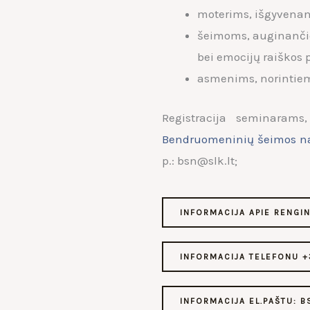
moterims, išgyvenan
šeimoms, auginančio
bei emocijų raiškos
asmenims, norintiems
Registracija seminaram
Bendruomeninių šeimos n
p.: bsn@slk.lt;
INFORMACIJA APIE RENGI
INFORMACIJA TELEFONU +
INFORMACIJA EL.PAŠTU: B