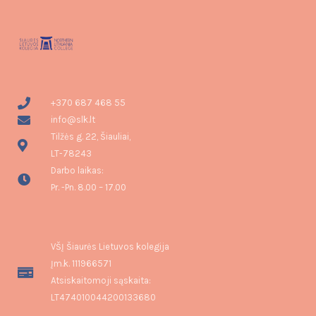
+370 687 468 55
info@slk.lt
Tilžės g. 22, Šiauliai,
LT-78243
Darbo laikas:
Pr. -Pn. 8.00 – 17.00
VŠĮ Šiaurės Lietuvos kolegija
Įm.k. 111966571
Atsiskaitomoji sąskaita:
LT474010044200133680