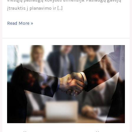
viešųjų paslaugų kokybės dimensija. Paslaugų gavėjų
įtrauktis į planavimo ir […]
Read More »
Kviečiame
dalyvauti
viešojoje
Apskritojo
stalo
diskusijoje
„Jaunimo
aktyvinimo
galimybės:
siektini
teisinio