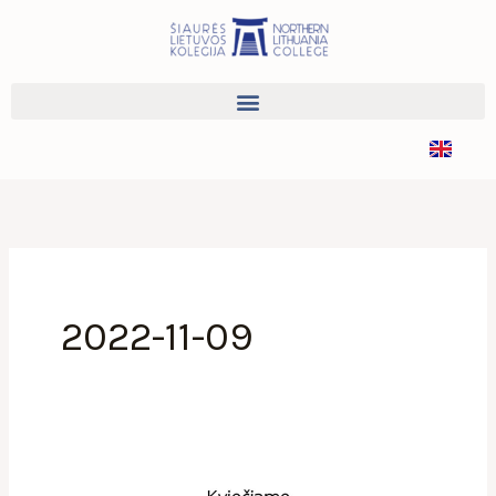
Pereiti
prie
turinio
2022-11-09
Kviečiame