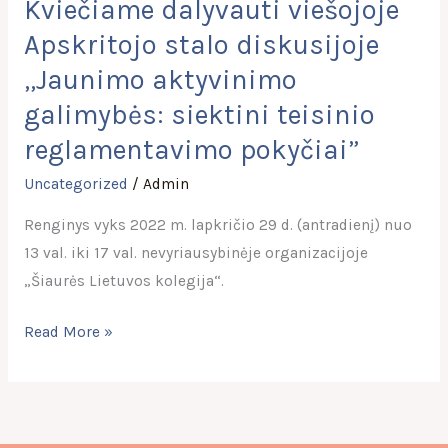
Kviečiame dalyvauti viešojoje
reglamentavimo
Apskritojo stalo diskusijoje
pokyčiai”
„Jaunimo aktyvinimo
galimybės: siektini teisinio
reglamentavimo pokyčiai”
Uncategorized
/
Admin
Renginys vyks 2022 m. lapkričio 29 d. (antradienį) nuo
13 val. iki 17 val. nevyriausybinėje organizacijoje
„Šiaurės Lietuvos kolegija“.
Read More »