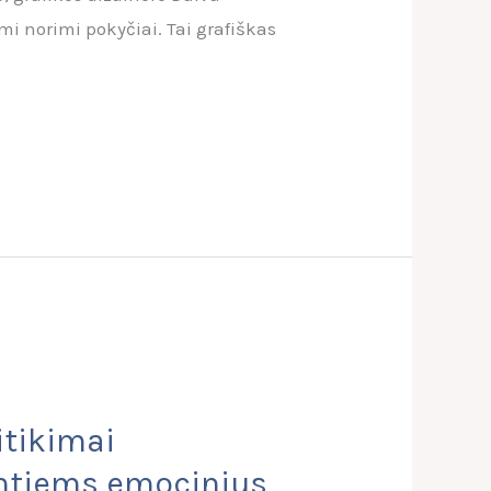
i norimi pokyčiai. Tai grafiškas
itikimai
antiems emocinius