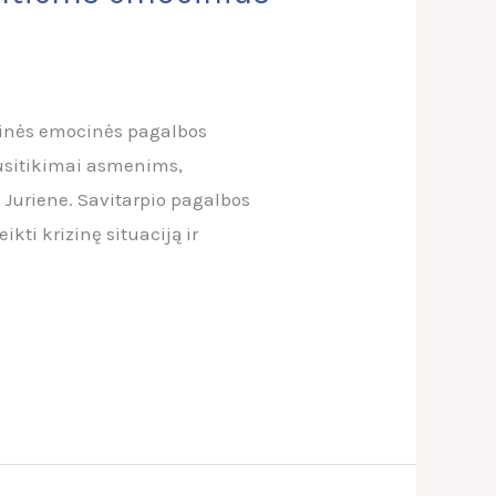
oginės emocinės pagalbos
usitikimai asmenims,
 Juriene. Savitarpio pagalbos
ti krizinę situaciją ir