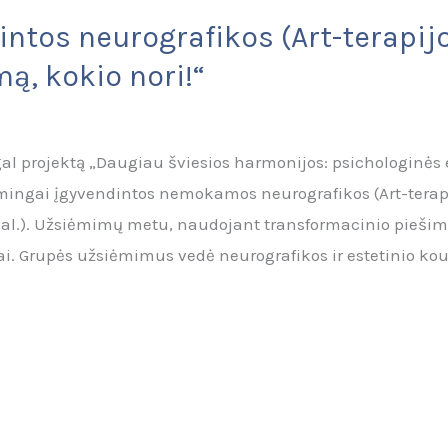
ntos neurografikos (Art-terapijo
ą, kokio nori!“
gal projektą „Daugiau šviesios harmonijos: psichologinė
ingai įgyvendintos nemokamos neurografikos (Art-terapi
12 val.). Užsiėmimų metu, naudojant transformacinio pieš
iai. Grupės užsiėmimus vedė neurografikos ir estetinio ko