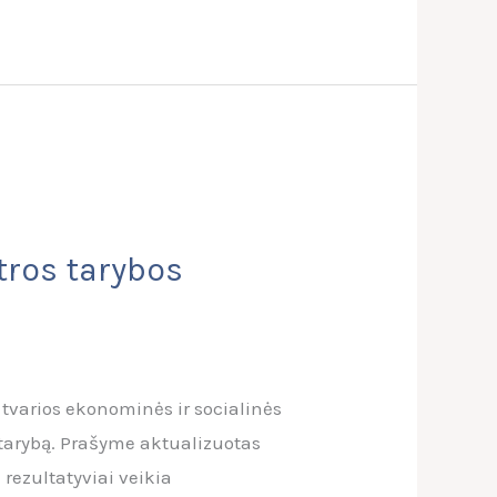
ėtros tarybos
i tvarios ekonominės ir socialinės
 tarybą. Prašyme aktualizuotas
 rezultatyviai veikia