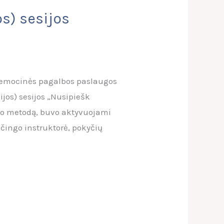
s) sesijos
s emocinės pagalbos paslaugos
jos) sesijos „Nusipiešk
imo metodą, buvo aktyvuojami
učingo instruktorė, pokyčių