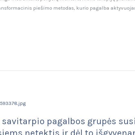
ransformacinis piešimo metodas, kurio pagalba aktyvuojam
i savitarpio pagalbos grupės sus
iems netektis ir dėl to išgyven