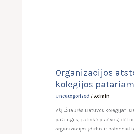
Organizacijos
atstovė
Organizacijos atsto
įtraukta
kolegijos patariam
į
Šiaulių
Uncategorized
/
Admin
regiono
VšĮ „Šiaurės Lietuvos kolegija“, s
plėtros
pažangos, pateikė prašymą dėl org
tarybos
organizacijos įdirbis ir potencial
kolegijos