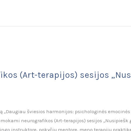
ikos (Art-terapijos) sesijos „Nu
ktą „Daugiau šviesios harmonijos: psichologinės emocinė
mokami neurografikos (Art-terapijos) sesijos „Nusipiešk 
čingo instruktore, pokyčių mentore, meno terapijų praktike