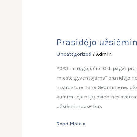
Prasidėjo
užsiėmimai
Prasidėjo užsiėmim
„Meditacija
per
Uncategorized
/
Admin
šokio
2023 m. rugpjūčio 10 d. pagal pr
judesį“
miesto gyventojams“ prasidėjo ne
instruktore Ilona Gedminiene. Už
suformuojant jų psichinės sveika
užsiėmimuose bus
Read More »