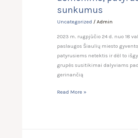
grupės
sunkumus
susitikimai
Uncategorized
/
Admin
asmenims,
patyrusiems
2023 m. rugpjūčio 24 d. nuo 18 v
netektis
paslaugos Šiaulių miesto gyvent
ir
patyrusiems netektis ir dėl to i
dėl
grupės susitikimai dalyviams padė
to
gerinančią
išgyvenantiems
emocinius
Read More »
sunkumus