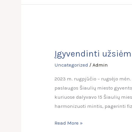
Įgyvendinti
užsiėmimai
Įgyvendinti užsiėm
„Meditacija
per
Uncategorized
/
Admin
šokio
2023 m. rugpjūčio – rugsėjo mėn.
judesį”
paslaugos Šiaulių miesto gyvento
kuriuose dalyvavo 15 Šiaulių mie
harmonizuoti mintis, pagerinti f
Read More »