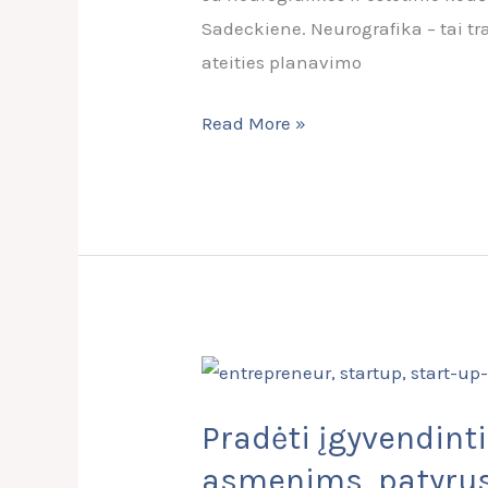
Sadeckiene. Neurografika – tai t
ateities planavimo
Read More »
Pradėti
įgyvendinti
Pradėti įgyvendint
savitarpio
pagalbos
asmenims, patyrus