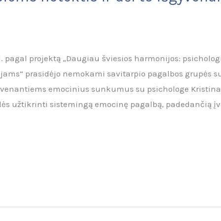
al. pagal projektą „Daugiau šviesios harmonijos: psichol
ojams“ prasidėjo nemokami savitarpio pagalbos grupės s
šgyvenantiems emocinius sunkumus su psichologe Kristina
s užtikrinti sistemingą emocinę pagalbą, padedančią įveik