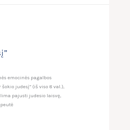
į”
inės emocinės pagalbos
io judesį“ (iš viso 8 val.),
ima pajusti judesio laisvę,
apeutė