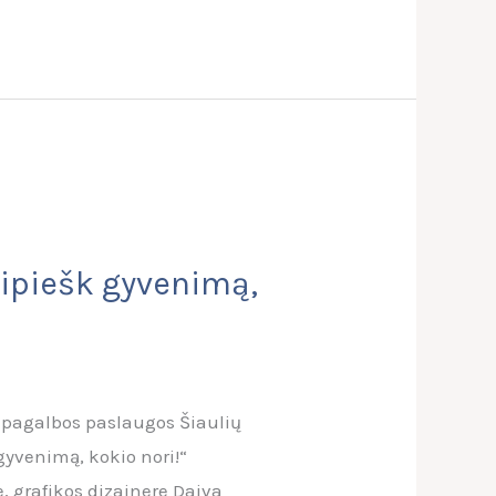
sipiešk gyvenimą,
s pagalbos paslaugos Šiaulių
gyvenimą, kokio nori!“
, grafikos dizainere Daiva