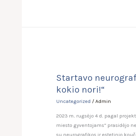
Startavo
neurografikos
Startavo neurograf
(Art-
kokio nori!“
terapijos)
sesijos
Uncategorized
/
Admin
„Nusipiešk
2023 m. rugsėjo 4 d. pagal proje
gyvenimą,
miesto gyventojams“ prasidėjo ne
kokio
su neurografikos ir estetinio kou
nori!“