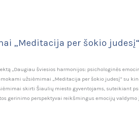
ai „Meditacija per šokio judesį
ojektą „Daugiau šviesios harmonijos: psichologinės emoc
mokami užsiėmimai „Meditacija per šokio judesį“ su kine
siėmimai skirti Šiaulių miesto gyventojams, suteikiant p
tos gerinimo perspektyvai reikšmingus emocijų valdymo į