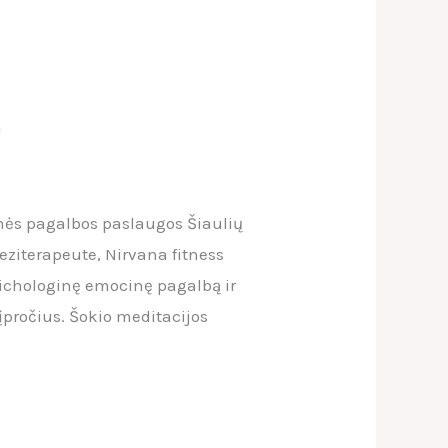
“
inės pagalbos paslaugos Šiaulių
ziterapeute, Nirvana fitness
sichologinę emocinę pagalbą ir
pročius. Šokio meditacijos