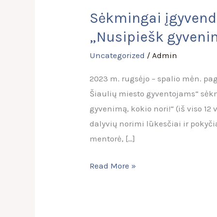
įgyvendintos
Sėkmingai įgyvendi
neurografikos
„Nusipiešk gyvenim
(Art-
terapijos)
Uncategorized
/
Admin
sesijos
2023 m. rugsėjo – spalio mėn. pa
„Nusipiešk
Šiaulių miesto gyventojams“ sėkm
gyvenimą,
gyvenimą, kokio nori!“ (iš viso 
kokio
dalyvių norimi lūkesčiai ir pokyč
nori!“
mentorė, […]
Read More »