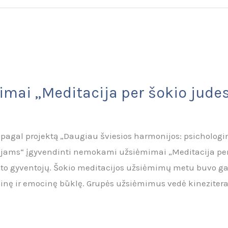
imai „Meditacija per šokio judes
 pagal projektą „Daugiau šviesios harmonijos: psicholog
jams“ įgyvendinti nemokami užsiėmimai „Meditacija per šok
sto gyventojų. Šokio meditacijos užsiėmimų metu buvo gal
izinę ir emocinę būklę. Grupės užsiėmimus vedė kineziter