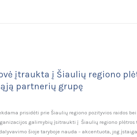
vė įtraukta į Šiaulių regiono pl
ąją partnerių grupę
iekdama prisidėti prie Šiaulių regiono pozityvios raidos be
anizacijos galimybių įsitraukti į Šiaulių regiono plėtros
i dalyvavimo šioje taryboje nauda – akcentuota, jog įstaiga