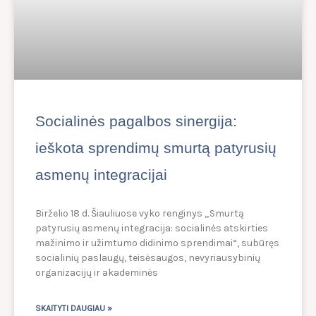
Socialinės pagalbos sinergija:
ieškota sprendimų smurtą patyrusių
asmenų integracijai
Birželio 18 d. Šiauliuose vyko renginys „Smurtą
patyrusių asmenų integracija: socialinės atskirties
mažinimo ir užimtumo didinimo sprendimai“, subūręs
socialinių paslaugų, teisėsaugos, nevyriausybinių
organizacijų ir akademinės
SKAITYTI DAUGIAU »