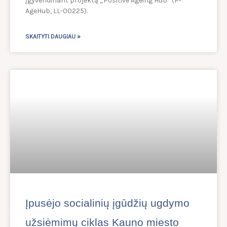
įgyvendinant projektą „Positive Ageing Hub“ (P-
AgeHub, LL-00225).
SKAITYTI DAUGIAU »
Įpusėjo socialinių įgūdžių ugdymo
užsiėmimų ciklas Kauno miesto