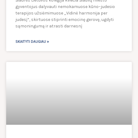
Šiaurės Lietuvos kolegija kviečia Šiaulių miesto
gyventojus dalyvauti nemokamuose kūno–judesio
terapijos užsiėmimuose „Vidinė harmonija per
judesį“, skirtuose stiprinti emocinę gerovę, ugdyti
sąmoningumą ir atrasti darnesnį
SKAITYTI DAUGIAU »