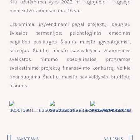
Kiti užsiėmimai vyks 2023 m. rugpjūčio – rugsėjo
mėn. ketvirtadieniais nuo 18 val.
Užsiėmimai įgyvendinami pagal projektą „Daugiau
šviesios harmonijos: psichologinės emocinės
pagalbos paslaugos Šiaulių miesto gyventojams“,
laimėjus Šiaulių miesto savivaldybės visuomenės
sveikatos rėmimo specialiosios programos
sveikatinimo projektų finansavimo konkursą. Veikla
finansuojama Šiaulių miesto savivaldybės biudžeto
lėšomis.
Prev
N
ANKSTESNIS
NAUJESNIS