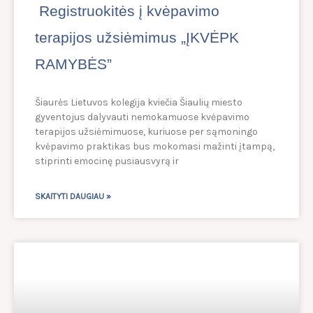
Registruokitės į kvėpavimo
terapijos užsiėmimus „ĮKVĖPK
RAMYBĖS”
Šiaurės Lietuvos kolegija kviečia Šiaulių miesto
gyventojus dalyvauti nemokamuose kvėpavimo
terapijos užsiėmimuose, kuriuose per sąmoningo
kvėpavimo praktikas bus mokomasi mažinti įtampą,
stiprinti emocinę pusiausvyrą ir
SKAITYTI DAUGIAU »