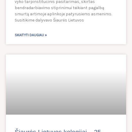
vyko tarpinstitucinis pasitarimas, skirtas
bendradarbiavimo stiprinimui teikiant pagalbą
smurtą artimoje aplinkoje patyrusiems asmenims.
Susitikime dalyvavo Šiaurės Lietuvos
SKAITYTI DAUGIAU »
Šiaurės Lietuvos kolegijai – 25