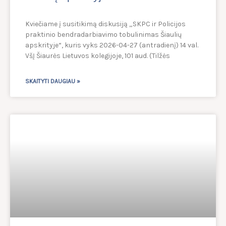
Kviečiame į susitikimą diskusiją „SKPC ir Policijos
praktinio bendradarbiavimo tobulinimas Šiaulių
apskrityje“, kuris vyks 2026-04-27 (antradienį) 14 val.
VšĮ Šiaurės Lietuvos kolegijoje, 101 aud. (Tilžės
SKAITYTI DAUGIAU »