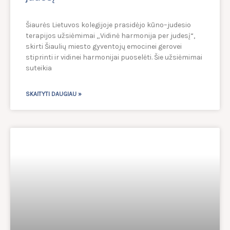
Šiaurės Lietuvos kolegijoje prasidėjo kūno–judesio
terapijos užsiėmimai „Vidinė harmonija per judesį“,
skirti Šiaulių miesto gyventojų emocinei gerovei
stiprinti ir vidinei harmonijai puoselėti. Šie užsiėmimai
suteikia
SKAITYTI DAUGIAU »