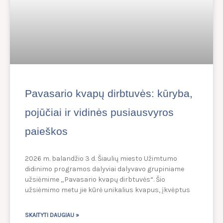
Pavasario kvapų dirbtuvės: kūryba,
pojūčiai ir vidinės pusiausvyros
paieškos
2026 m. balandžio 3 d. Šiaulių miesto Užimtumo
didinimo programos dalyviai dalyvavo grupiniame
užsiėmime „Pavasario kvapų dirbtuvės“. Šio
užsiėmimo metu jie kūrė unikalius kvapus, įkvėptus
SKAITYTI DAUGIAU »