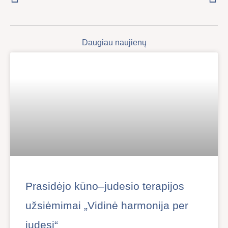
Daugiau naujienų
Prasidėjo kūno–judesio terapijos
užsiėmimai „Vidinė harmonija per
judesį“