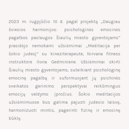
2023 m. rugpjūčio 10 d. pagal projektą „Daugiau
šviesios harmonijos: psichologinės emocinės
pagalbos paslaugos Šiaulių miesto gyventojams“
prasidėjo nemokami užsiėmimai „Meditacija per
šokio judesį“ su kineziterapeute, Nirvana fitness
instruktore Ilona Gedminiene. Užsiėmimai skirti
Šiaulių miesto gyventojams, suteikiant psichologinę
emocinę pagalbą ir suformuojant jų psichinės
sveikatos gerinimo perspektyvai reikšmingus
emocijų valdymo įpročius. Šokio meditacijos
užsiėmimuose bus galima pajusti judesio laisvę,
harmonizuoti mintis, pagerinti fizinę ir emocinę
būklę.