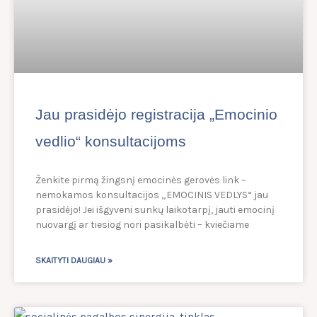
Jau prasidėjo registracija „Emocinio
vedlio“ konsultacijoms
Ženkite pirmą žingsnį emocinės gerovės link –
nemokamos konsultacijos „EMOCINIS VEDLYS“ jau
prasidėjo! Jei išgyveni sunkų laikotarpį, jauti emocinį
nuovargį ar tiesiog nori pasikalbėti – kviečiame
SKAITYTI DAUGIAU »