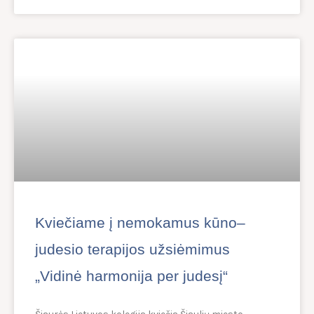
Kviečiame į nemokamus kūno–
judesio terapijos užsiėmimus
„Vidinė harmonija per judesį“