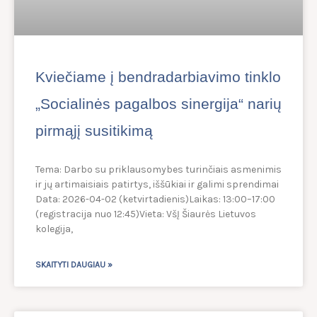
Kviečiame į bendradarbiavimo tinklo
„Socialinės pagalbos sinergija“ narių
pirmąjį susitikimą
Tema: Darbo su priklausomybes turinčiais asmenimis
ir jų artimaisiais patirtys, iššūkiai ir galimi sprendimai
Data: 2026-04-02 (ketvirtadienis)Laikas: 13:00–17:00
(registracija nuo 12:45)Vieta: VšĮ Šiaurės Lietuvos
kolegija,
SKAITYTI DAUGIAU »