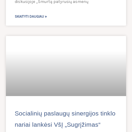
diskusijoje „Smurtą patyrusių asmenų
SKAITYTI DAUGIAU »
Socialinių paslaugų sinergijos tinklo
nariai lankėsi VšĮ „Sugrįžimas“