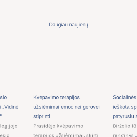
Daugiau naujienų
sio
Kvėpavimo terapijos
Socialinės
 „Vidinė
užsiėmimai emocinei gerovei
ieškota s
“
stiprinti
patyrusių 
legijoje
Prasidėjo kvėpavimo
Birželio 1
esio
terapijos užsiėmimai, skirti
renginys 