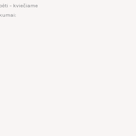
lbėti – kviečiame
nkumai: