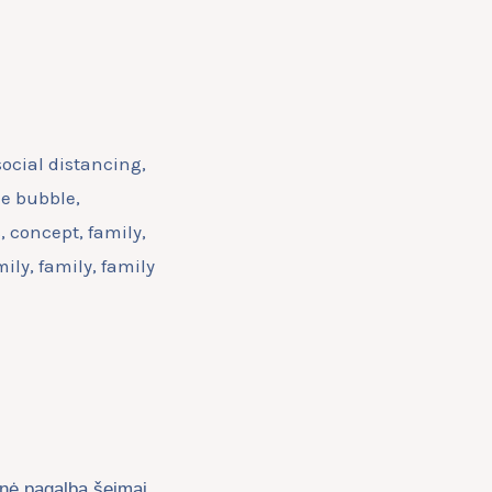
nė pagalba šeimai