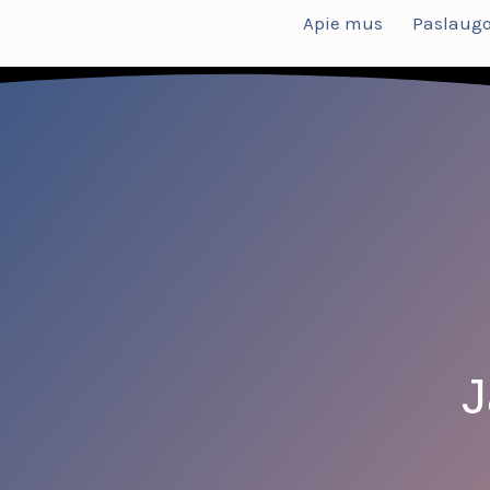
Apie mus
Paslaug
J