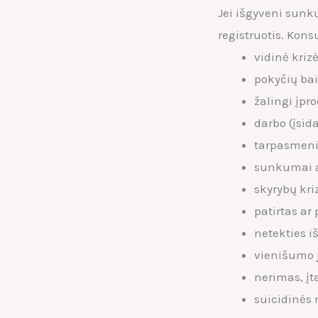
Jei išgyveni sunkų
registruotis. Kons
vidinė kriz
pokyčių ba
žalingi įp
darbo (įsi
tarpasmenin
sunkumai a
skyrybų kri
patirtas ar
netekties i
vienišumo
nerimas, įt
suicidinės 