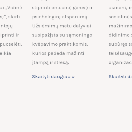
ai „Vidinė
stiprinti emocinę gerovę ir
asmenų in
į“, skirti
psichologinį atsparumą.
socialinės
entojų
Užsiėmimų metu dalyviai
mažinimo
printi ir
susipažįsta su sąmoningo
didinimo 
puoselėti.
kvėpavimo praktikomis,
subūręs s
eikia
kurios padeda mažinti
teisėsaug
įtampą ir stresą,
organizac
Skaityti daugiau »
Skaityti 