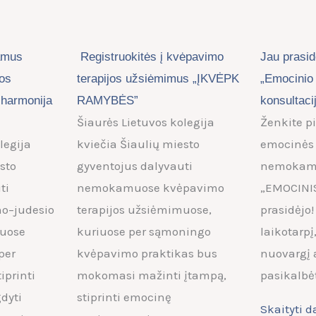
amus
Registruokitės į kvėpavimo
Jau prasid
jos
terapijos užsiėmimus „ĮKVĖPK
„Emocinio 
 harmonija
RAMYBĖS”
konsultac
Šiaurės Lietuvos kolegija
Ženkite p
legija
kviečia Šiaulių miesto
emocinės 
sto
gyventojus dalyvauti
nemokamo
ti
nemokamuose kvėpavimo
„EMOCINIS
o–judesio
terapijos užsiėmimuose,
prasidėjo!
muose
kuriuose per sąmoningo
laikotarpį
per
kvėpavimo praktikas bus
nuovargį a
iprinti
mokomasi mažinti įtampą,
pasikalbė
dyti
stiprinti emocinę
Skaityti 