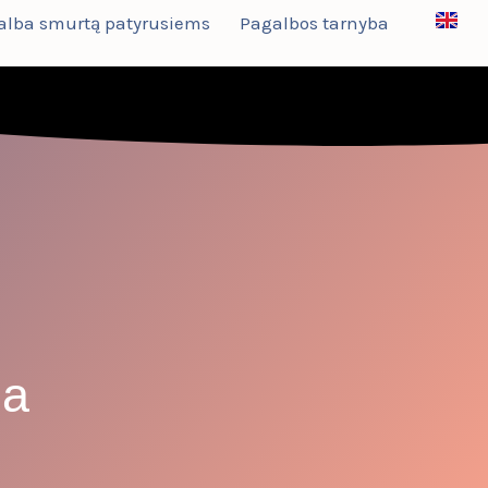
alba smurtą patyrusiems
Pagalbos tarnyba
ja