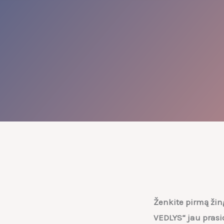
Ženkite pirmą ži
VEDLYS“ jau prasi