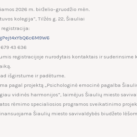
kiamos 2026 m. birželio–gruodžio mėn.
tuvos kolegija“, Tilžės g. 22, Šiauliai
registracija:
gPejt4xYbQ6c6M9W6
 679 43 636
umis registracijoje nurodytais kontaktais ir suderinsime
aiką.
ad išgirstume ir padėtume.
ma pagal projektą „Psichologinė emocinė pagalba Šiauli
iau vidinės harmonijos“, laimėjus Šiaulių miesto saviva
atos rėmimo specialiosios programos sveikatinimo proje
finansuojama Šiaulių miesto savivaldybės biudžeto lėšom