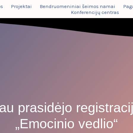
os
Projektai
Bendruomeniniai šeimos namai
Pag
Konferencijų centras
au prasidėjo registraci
„Emocinio vedlio“