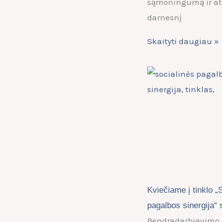
sąmoningumą ir at
darnesnį
Skaityti daugiau »
Kviečiame į tinklo „
pagalbos sinergija“ 
Bendradarbiavimo,