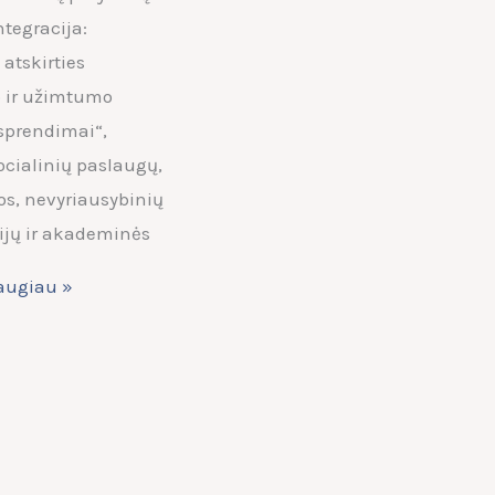
tegracija:
 atskirties
 ir užimtumo
sprendimai“,
ocialinių paslaugų,
os, nevyriausybinių
ijų ir akademinės
daugiau »