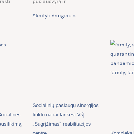
rasti
pusiausvyrą ir
Skaityti daugiau »
Socialinių paslaugų sinergijos
Socialinės
tinklo nariai lankėsi VšĮ
susitikimą
„Sugrįžimas“ reabilitacijos
centre
Kompleksi