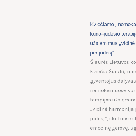
Kviečiame į nemok
kūno–judesio terapi
užsiėmimus „Vidinė
per judesį“
Šiaurės Lietuvos ko
kviečia Šiaulių mie
gyventojus dalyvau
nemokamuose kūn
terapijos užsiėmi
„Vidinė harmonija 
judesį“, skirtuose st
emocinę gerovę, ug