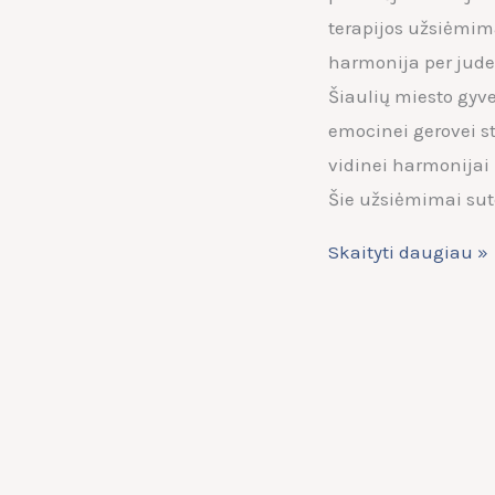
terapijos užsiėmim
harmonija per judes
Šiaulių miesto gyv
emocinei gerovei sti
vidinei harmonijai 
Šie užsiėmimai sut
Skaityti daugiau »