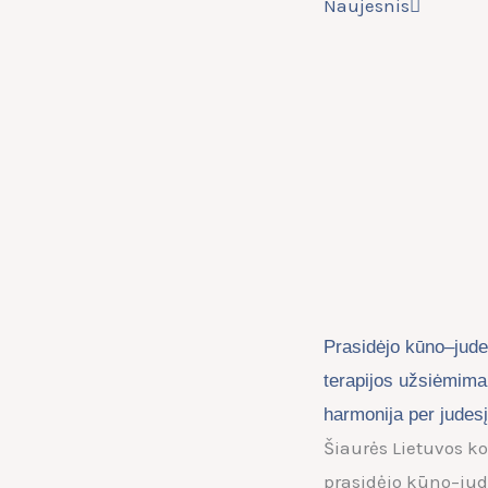
Naujesnis
Prasidėjo kūno–jude
terapijos užsiėmimai
harmonija per judesį
Šiaurės Lietuvos ko
prasidėjo kūno–jud