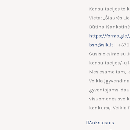
Konsultacijos tei
Vieta: „Šiaurės Lie
Būtina išankstinė 
https://forms.gle/
bsn@slk.lt
| +370
Susisieksime su J
konsultacijos/-ų l
Mes esame tam, k
Veikla įgyvendina
gyventojams: daug
visuomenės sveik
konkursą. Veikla 
Prev
Next
Ankstesnis