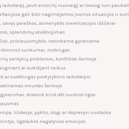
 laikotarpį, jauti emocinį nuovargį ar tiesiog nori pasika
ultacijose gali būti nagrinėjamos įvairios situacijos ir su
ė, savęs paieškos, asmenybės sverelizacijos iššūkiai
imė, sprendimų atidėliojimas
ročiai, priklausomybės, netinkama gyvensena
darbinimo) sunkumai, mobingas
ių santykių problemos, konfliktai šeimoje
uginant ar auklėjant vaikus
zė ar sudėtingas poskyrybinis laikotarpis
 patiriamas smurtas šeimoje
šgyvenimai, dvasinė krizė dėl sunkios ligos
 jausmas
ampa, liūdesys, pyktis, slogi ar depresyvi nuotaika
mintys, ilgalaikės negatyvios emocijos