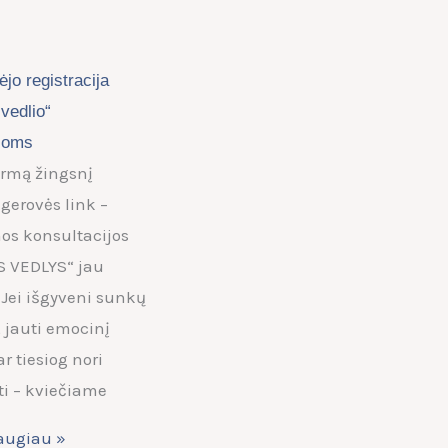
ėjo registracija
vedlio“
ijoms
irmą žingsnį
gerovės link –
s konsultacijos
 VEDLYS“ jau
 Jei išgyveni sunkų
, jauti emocinį
r tiesiog nori
ti – kviečiame
daugiau »