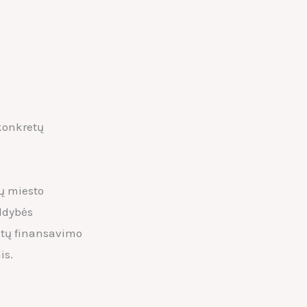
 konkretų
ų miesto
ldybės
ktų finansavimo
is.