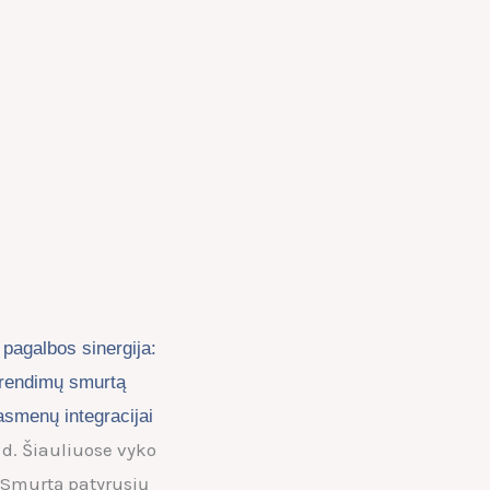
 pagalbos sinergija:
prendimų smurtą
asmenų integracijai
8 d. Šiauliuose vyko
„Smurtą patyrusių