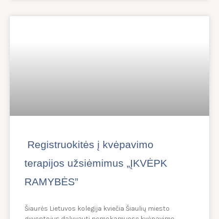
Registruokitės į kvėpavimo
terapijos užsiėmimus „ĮKVĖPK
RAMYBĖS”
Šiaurės Lietuvos kolegija kviečia Šiaulių miesto
gyventojus dalyvauti nemokamuose kvėpavimo