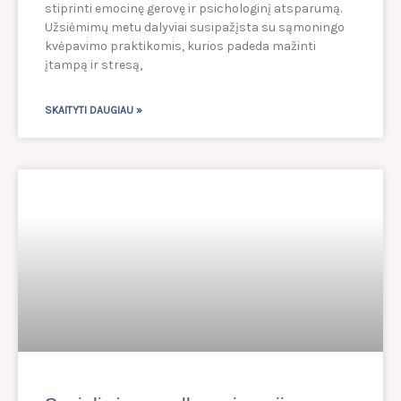
stiprinti emocinę gerovę ir psichologinį atsparumą.
Užsiėmimų metu dalyviai susipažįsta su sąmoningo
kvėpavimo praktikomis, kurios padeda mažinti
įtampą ir stresą,
SKAITYTI DAUGIAU »