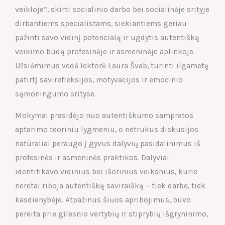
veikloje“, skirti socialinio darbo bei socialinėje srityje
dirbantiems specialistams, siekiantiems geriau
pažinti savo vidinį potencialą ir ugdytis autentišką
veikimo būdą profesinėje ir asmeninėje aplinkoje.
Užsiėmimus vedė lektorė Laura Švab, turinti ilgametę
patirtį savirefleksijos, motyvacijos ir emocinio
sąmoningumo srityse.
Mokymai prasidėjo nuo autentiškumo sampratos
aptarimo teoriniu lygmeniu, o netrukus diskusijos
natūraliai peraugo į gyvus dalyvių pasidalinimus iš
profesinės ir asmeninės praktikos. Dalyviai
identifikavo vidinius bei išorinius veiksnius, kurie
neretai riboja autentišką saviraišką – tiek darbe, tiek
kasdienybėje. Atpažinus šiuos apribojimus, buvo
pereita prie gilesnio vertybių ir stiprybių išgryninimo,