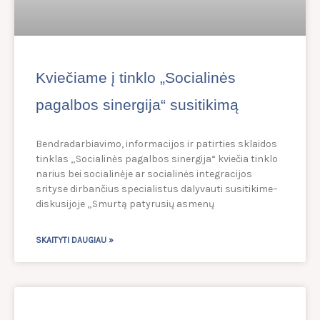
Kviečiame į tinklo „Socialinės
pagalbos sinergija“ susitikimą
Bendradarbiavimo, informacijos ir patirties sklaidos
tinklas „Socialinės pagalbos sinergija“ kviečia tinklo
narius bei socialinėje ar socialinės integracijos
srityse dirbančius specialistus dalyvauti susitikime–
diskusijoje „Smurtą patyrusių asmenų
SKAITYTI DAUGIAU »