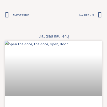
Prev
N
ANKSTESNIS
NAUJESNIS
Daugiau naujienų