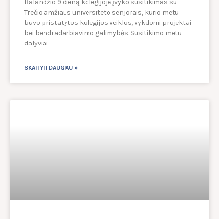
Balandžio 9 dieną kolegijoje įvyko susitikimas su
Trečio amžiaus universiteto senjorais, kurio metu
buvo pristatytos kolegijos veiklos, vykdomi projektai
bei bendradarbiavimo galimybės. Susitikimo metu
dalyviai
SKAITYTI DAUGIAU »