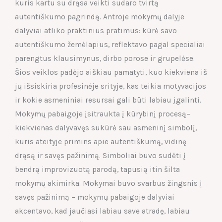
kuris kartu su drąsa veikti sudaro tvirtą
autentiškumo pagrindą. Antroje mokymų dalyje
dalyviai atliko praktinius pratimus: kūrė savo
autentiškumo žemėlapius, reflektavo pagal specialiai
parengtus klausimynus, dirbo porose ir grupelėse.
Šios veiklos padėjo aiškiau pamatyti, kuo kiekviena iš
jų išsiskiria profesinėje srityje, kas teikia motyvacijos
ir kokie asmeniniai resursai gali būti labiau įgalinti.
Mokymų pabaigoje įsitraukta į kūrybinį procesą–
kiekvienas dalyvavęs sukūrė sau asmeninį simbolį,
kuris ateityje primins apie autentiškumą, vidinę
drąsą ir savęs pažinimą. Simboliai buvo sudėti į
bendrą improvizuotą parodą, tapusią itin šilta
mokymų akimirka. Mokymai buvo svarbus žingsnis į
savęs pažinimą – mokymų pabaigoje dalyviai
akcentavo, kad jaučiasi labiau save atradę, labiau