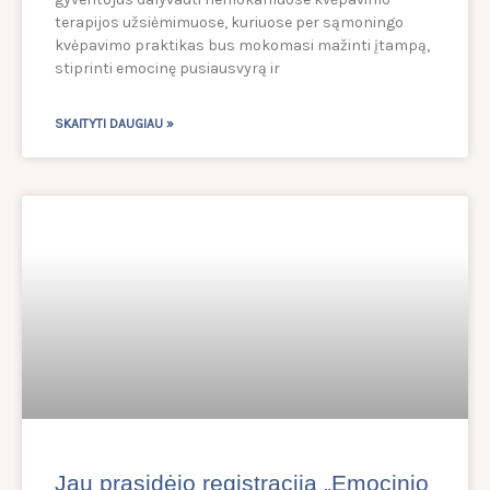
terapijos užsiėmimuose, kuriuose per sąmoningo
kvėpavimo praktikas bus mokomasi mažinti įtampą,
stiprinti emocinę pusiausvyrą ir
SKAITYTI DAUGIAU »
Jau prasidėjo registracija „Emocinio