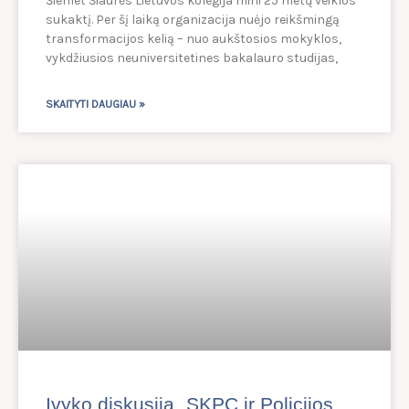
Šiemet Šiaurės Lietuvos kolegija mini 25 metų veiklos
sukaktį. Per šį laiką organizacija nuėjo reikšmingą
transformacijos kelią – nuo aukštosios mokyklos,
vykdžiusios neuniversitetines bakalauro studijas,
SKAITYTI DAUGIAU »
Įvyko diskusija „SKPC ir Policijos