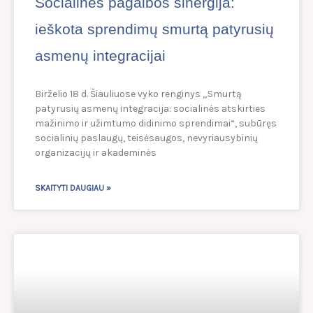
Socialinės pagalbos sinergija:
ieškota sprendimų smurtą patyrusių
asmenų integracijai
Birželio 18 d. Šiauliuose vyko renginys „Smurtą
patyrusių asmenų integracija: socialinės atskirties
mažinimo ir užimtumo didinimo sprendimai“, subūręs
socialinių paslaugų, teisėsaugos, nevyriausybinių
organizacijų ir akademinės
SKAITYTI DAUGIAU »