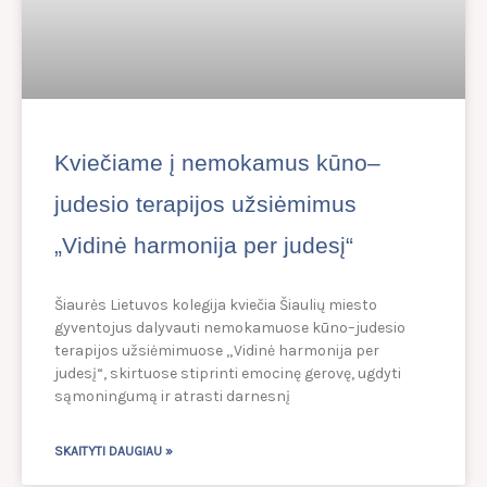
Kviečiame į nemokamus kūno–
judesio terapijos užsiėmimus
„Vidinė harmonija per judesį“
Šiaurės Lietuvos kolegija kviečia Šiaulių miesto
gyventojus dalyvauti nemokamuose kūno–judesio
terapijos užsiėmimuose „Vidinė harmonija per
judesį“, skirtuose stiprinti emocinę gerovę, ugdyti
sąmoningumą ir atrasti darnesnį
SKAITYTI DAUGIAU »