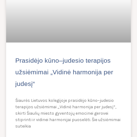
Prasidėjo kūno–judesio terapijos
užsiėmimai „Vidinė harmonija per
judesį“
Šiaurės Lietuvos kolegijoje prasidėjo kūno–judesio
terapijos užsiėmimai „Vidinė harmonija per judesį“,
skirti Šiaulių miesto gyventojų emocinei gerovei
stiprinti ir vidinei harmonijai puoselėti. Šie užsiėmimai
suteikia