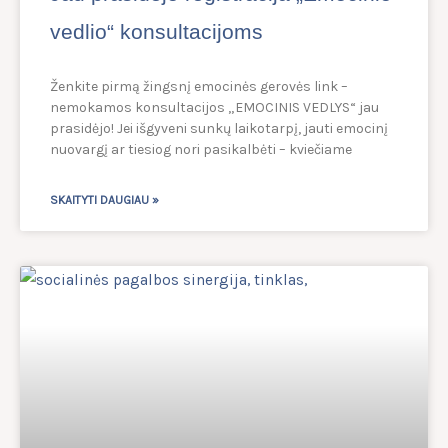
vedlio“ konsultacijoms
Ženkite pirmą žingsnį emocinės gerovės link –
nemokamos konsultacijos „EMOCINIS VEDLYS“ jau
prasidėjo! Jei išgyveni sunkų laikotarpį, jauti emocinį
nuovargį ar tiesiog nori pasikalbėti – kviečiame
SKAITYTI DAUGIAU »