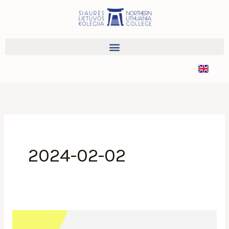
Pereiti
prie
turinio
2024-02-02
NVO