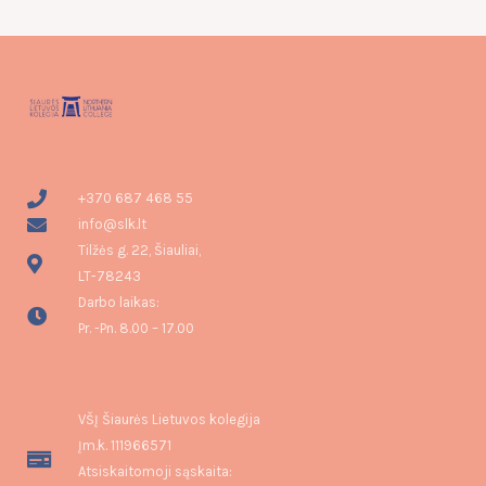
+370 687 468 55
info@slk.lt
Tilžės g. 22, Šiauliai,
LT-78243
Darbo laikas:
Pr. -Pn. 8.00 – 17.00
VŠĮ Šiaurės Lietuvos kolegija
Įm.k. 111966571
Atsiskaitomoji sąskaita: