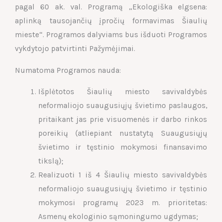
pagal 60 ak. val. Programą „Ekologiška elgsena:
aplinką tausojančių įpročių formavimas Šiaulių
mieste“. Programos dalyviams bus išduoti Programos
vykdytojo patvirtinti Pažymėjimai.
Numatoma Programos nauda:
Išplėtotos Šiaulių miesto savivaldybės
neformaliojo suaugusiųjų švietimo paslaugos,
pritaikant jas prie visuomenės ir darbo rinkos
poreikių (atliepiant nustatytą Suaugusiųjų
švietimo ir tęstinio mokymosi finansavimo
tikslą);
Realizuoti 1 iš 4 Šiaulių miesto savivaldybės
neformaliojo suaugusiųjų švietimo ir tęstinio
mokymosi programų 2023 m. prioritetas:
Asmenų ekologinio sąmoningumo ugdymas;