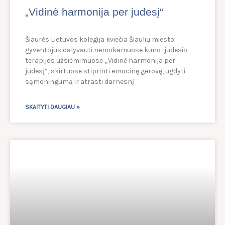
„Vidinė harmonija per judesį“
Šiaurės Lietuvos kolegija kviečia Šiaulių miesto
gyventojus dalyvauti nemokamuose kūno–judesio
terapijos užsiėmimuose „Vidinė harmonija per
judesį“, skirtuose stiprinti emocinę gerovę, ugdyti
sąmoningumą ir atrasti darnesnį
SKAITYTI DAUGIAU »