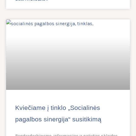
Kviečiame į tinklo „Socialinės
pagalbos sinergija“ susitikimą
Bendradarbiavimo, informacijos ir patirties sklaidos