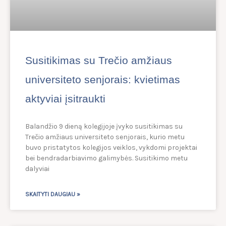
Susitikimas su Trečio amžiaus
universiteto senjorais: kvietimas
aktyviai įsitraukti
Balandžio 9 dieną kolegijoje įvyko susitikimas su
Trečio amžiaus universiteto senjorais, kurio metu
buvo pristatytos kolegijos veiklos, vykdomi projektai
bei bendradarbiavimo galimybės. Susitikimo metu
dalyviai
SKAITYTI DAUGIAU »