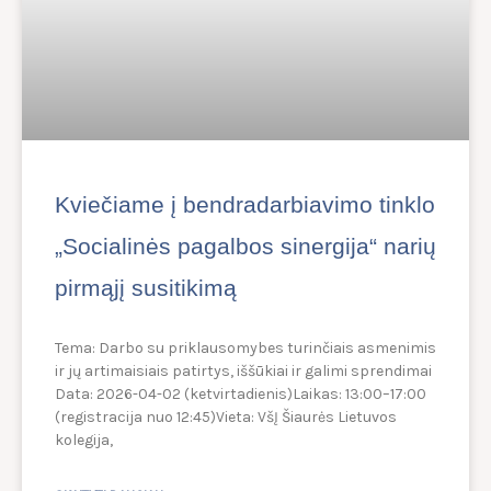
Kviečiame į bendradarbiavimo tinklo
„Socialinės pagalbos sinergija“ narių
pirmąjį susitikimą
Tema: Darbo su priklausomybes turinčiais asmenimis
ir jų artimaisiais patirtys, iššūkiai ir galimi sprendimai
Data: 2026-04-02 (ketvirtadienis)Laikas: 13:00–17:00
(registracija nuo 12:45)Vieta: VšĮ Šiaurės Lietuvos
kolegija,