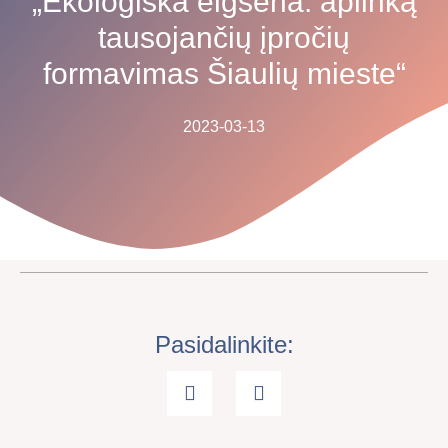
„Ekologiška elgsena: aplinką
tausojančių įpročių
formavimas Šiaulių mieste“
2023-03-13
Pasidalinkite: