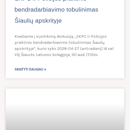
bendradarbiavimo tobulinimas
Šiaulių apskrityje
Kviečiame į susitikimą diskusiją „SKPC ir Policijos
praktinio bendradarbiavimo tobulinimas Šiaulių
apskrityje“, kuris vyks 2026-04-27 (antradienį) 14 val.
VšĮ Šiaurės Lietuvos kolegijoje, 101 aud. (Tilžės
SKAITYTI DAUGIAU »