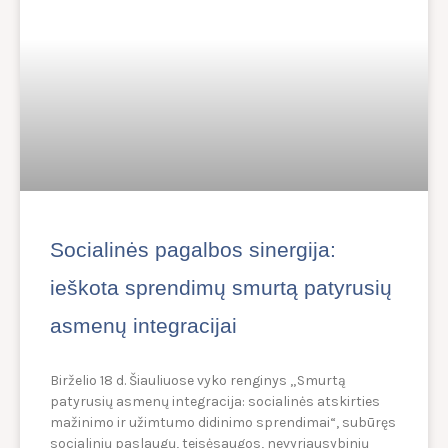
Socialinės pagalbos sinergija:
ieškota sprendimų smurtą patyrusių
asmenų integracijai
Birželio 18 d. Šiauliuose vyko renginys „Smurtą
patyrusių asmenų integracija: socialinės atskirties
mažinimo ir užimtumo didinimo sprendimai“, subūręs
socialinių paslaugų, teisėsaugos, nevyriausybinių