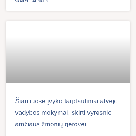
SKAITYTI DAUGIAU »
Šiauliuose įvyko tarptautiniai atvejo
vadybos mokymai, skirti vyresnio
amžiaus žmonių gerovei