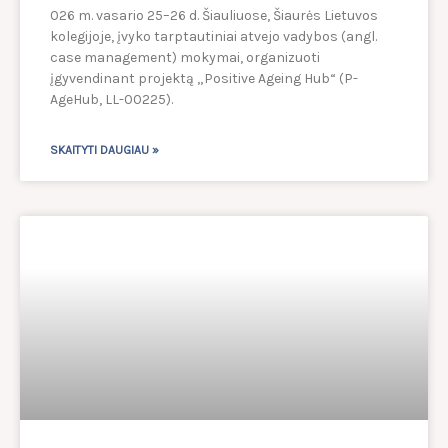
026 m. vasario 25–26 d. Šiauliuose, Šiaurės Lietuvos
kolegijoje, įvyko tarptautiniai atvejo vadybos (angl.
case management) mokymai, organizuoti
įgyvendinant projektą „Positive Ageing Hub“ (P-
AgeHub, LL-00225).
SKAITYTI DAUGIAU »