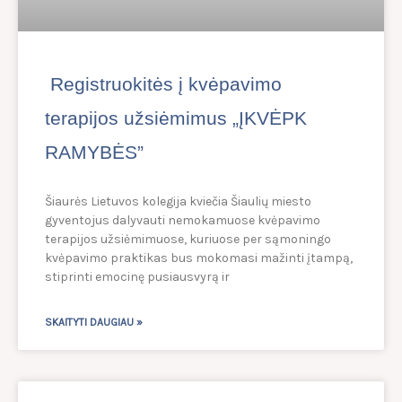
Registruokitės į kvėpavimo
terapijos užsiėmimus „ĮKVĖPK
RAMYBĖS”
Šiaurės Lietuvos kolegija kviečia Šiaulių miesto
gyventojus dalyvauti nemokamuose kvėpavimo
terapijos užsiėmimuose, kuriuose per sąmoningo
kvėpavimo praktikas bus mokomasi mažinti įtampą,
stiprinti emocinę pusiausvyrą ir
SKAITYTI DAUGIAU »