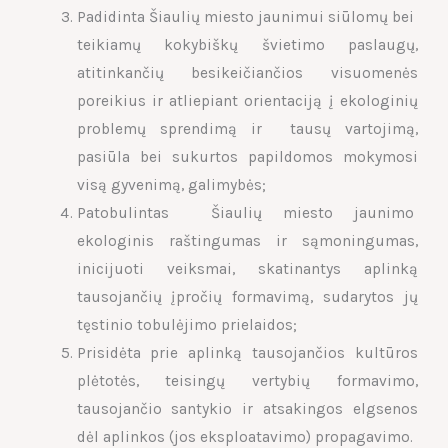
Padidinta Šiaulių miesto jaunimui siūlomų bei
teikiamų kokybiškų švietimo paslaugų,
atitinkančių besikeičiančios visuomenės
poreikius ir atliepiant orientaciją į ekologinių
problemų sprendimą ir tausų vartojimą,
pasiūla bei sukurtos papildomos mokymosi
visą gyvenimą, galimybės;
Patobulintas Šiaulių miesto jaunimo
ekologinis raštingumas ir sąmoningumas,
inicijuoti veiksmai, skatinantys aplinką
tausojančių įpročių formavimą, sudarytos jų
tęstinio tobulėjimo prielaidos;
Prisidėta prie aplinką tausojančios kultūros
plėtotės, teisingų vertybių formavimo,
tausojančio santykio ir atsakingos elgsenos
dėl aplinkos (jos eksploatavimo) propagavimo.