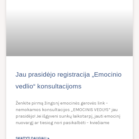
Jau prasidėjo registracija „Emocinio
vedlio“ konsultacijoms
Ženkite pirmą žingsnį emocinės gerovės link –
nemokamos konsultacijos „EMOCINIS VEDLYS“ jau
prasidėjo! Jei išgyveni sunkų laikotarpį, jauti emocinį
nuovargį ar tiesiog nori pasikalbėti – kviečiame
SKAITYTI DAUGIAU »