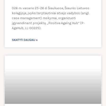
026 m. vasario 25–26 d. Šiauliuose, Šiaurės Lietuvos
kolegijoje, įvyko tarptautiniai atvejo vadybos (angl.
case management) mokymai, organizuoti
įgyvendinant projektą „Positive Ageing Hub“ (P-
AgeHub, LL-00225).
SKAITYTI DAUGIAU »