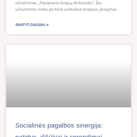
užsiėmime „Pavasario kvapų dirbtuvės“. Šio
užsiėmimo metu jie kūrė unikalius kvapus, įkvėptus
SKAITYTI DAUGIAU »
Socialinės pagalbos sinergija:
patirtys, iššūkiai ir sprendimai