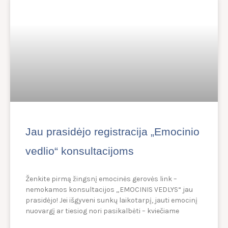
Jau prasidėjo registracija „Emocinio
vedlio“ konsultacijoms
Ženkite pirmą žingsnį emocinės gerovės link –
nemokamos konsultacijos „EMOCINIS VEDLYS“ jau
prasidėjo! Jei išgyveni sunkų laikotarpį, jauti emocinį
nuovargį ar tiesiog nori pasikalbėti – kviečiame