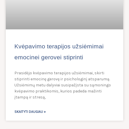
Kvėpavimo terapijos užsiėmimai
emocinei gerovei stiprinti
Prasidėjo kvėpavimo terapijos užsiėmimai, skirti
stiprinti emocinę gerovę ir psichologinį atsparumą.
Užsiėmimų metu dalyviai susipažįsta su sąmoningo
kvėpavimo praktikomis, kurios padeda mažinti
įtampą ir stresą,
SKAITYTI DAUGIAU »