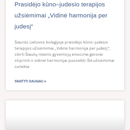
Prasidėjo kūno–judesio terapijos
užsiėmimai „Vidinė harmonija per
judesį“
Šiaurės Lietuvos kolegijoje prasidėjo kūno–judesio
terapijos užsiėmimai „Vidinė harmonija per judesį“,
skirti Šiaulių miesto gyventojų emocinei gerovei
stiprinti ir vidinei harmonijai puoselėti. Šie užsiėmimai
suteikia
SKAITYTI DAUGIAU »