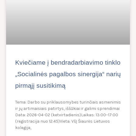
Kviečiame į bendradarbiavimo tinklo
„Socialinės pagalbos sinergija“ narių
pirmąjį susitikimą
Tema: Darbo su priklausomybes turinčiais asmenimis
ir jų artimaisiais patirtys, iššūkiai ir galimi sprendimai
Data: 2026-04-02 (ketvirtadienis)Laikas: 13:00–17:00
(registracija nuo 12:45)Vieta: VšĮ Šiaurės Lietuvos
kolegija,