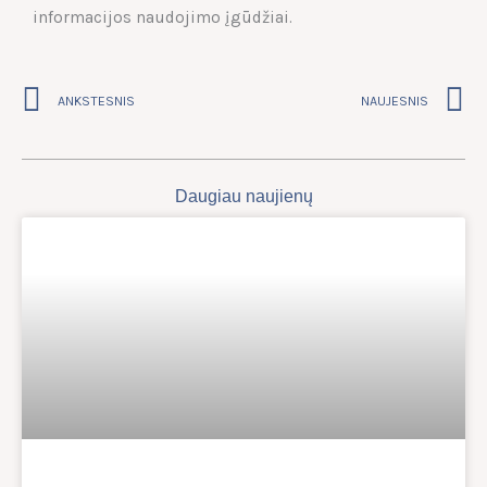
informacijos naudojimo įgūdžiai.
Prev
N
ANKSTESNIS
NAUJESNIS
Daugiau naujienų