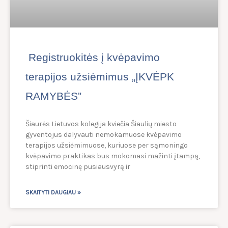
Registruokitės į kvėpavimo
terapijos užsiėmimus „ĮKVĖPK
RAMYBĖS”
Šiaurės Lietuvos kolegija kviečia Šiaulių miesto
gyventojus dalyvauti nemokamuose kvėpavimo
terapijos užsiėmimuose, kuriuose per sąmoningo
kvėpavimo praktikas bus mokomasi mažinti įtampą,
stiprinti emocinę pusiausvyrą ir
SKAITYTI DAUGIAU »