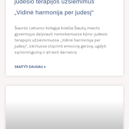
judesio terapijos užsiėmimus
„Vidinė harmonija per judesį“
Šiaurės Lietuvos kolegija kviečia Šiaulių miesto
gyventojus dalyvauti nemokamuose kūno–judesio
terapijos užsiėmimuose „Vidinė harmonija per
judesį“, skirtuose stiprinti emocinę gerovę, ugdyti
sąmoningumą ir atrasti darnesnį
SKAITYTI DAUGIAU »