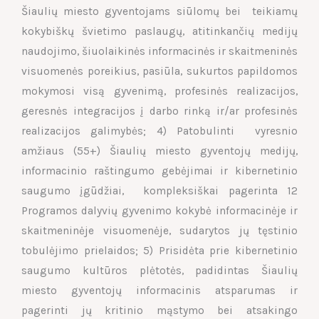
Šiaulių miesto gyventojams siūlomų bei teikiamų
kokybiškų švietimo paslaugų, atitinkančių medijų
naudojimo, šiuolaikinės informacinės ir skaitmeninės
visuomenės poreikius, pasiūla, sukurtos papildomos
mokymosi visą gyvenimą, profesinės realizacijos,
geresnės integracijos į darbo rinką ir/ar profesinės
realizacijos galimybės; 4) Patobulinti vyresnio
amžiaus (55+) Šiaulių miesto gyventojų medijų,
informacinio raštingumo gebėjimai ir kibernetinio
saugumo įgūdžiai, kompleksiškai pagerinta 12
Programos dalyvių gyvenimo kokybė informacinėje ir
skaitmeninėje visuomenėje, sudarytos jų tęstinio
tobulėjimo prielaidos; 5) Prisidėta prie kibernetinio
saugumo kultūros plėtotės, padidintas Šiaulių
miesto gyventojų informacinis atsparumas ir
pagerinti jų kritinio mąstymo bei atsakingo