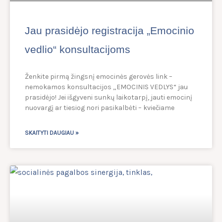
Jau prasidėjo registracija „Emocinio
vedlio“ konsultacijoms
Ženkite pirmą žingsnį emocinės gerovės link –
nemokamos konsultacijos „EMOCINIS VEDLYS“ jau
prasidėjo! Jei išgyveni sunkų laikotarpį, jauti emocinį
nuovargį ar tiesiog nori pasikalbėti – kviečiame
SKAITYTI DAUGIAU »