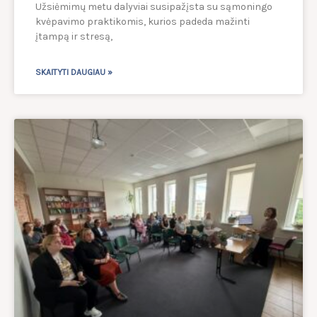
Užsiėmimų metu dalyviai susipažįsta su sąmoningo
kvėpavimo praktikomis, kurios padeda mažinti
įtampą ir stresą,
SKAITYTI DAUGIAU »