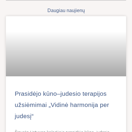
Daugiau naujienų
Prasidėjo kūno–judesio terapijos
užsiėmimai „Vidinė harmonija per
judesį“