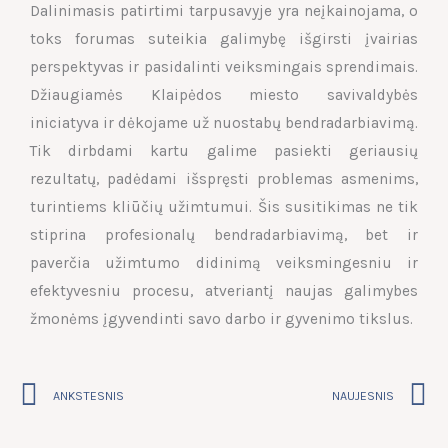
Dalinimasis patirtimi tarpusavyje yra neįkainojama, o
toks forumas suteikia galimybę išgirsti įvairias
perspektyvas ir pasidalinti veiksmingais sprendimais.
Džiaugiamės Klaipėdos miesto savivaldybės
iniciatyva ir dėkojame už nuostabų bendradarbiavimą.
Tik dirbdami kartu galime pasiekti geriausių
rezultatų, padėdami išspręsti problemas asmenims,
turintiems kliūčių užimtumui. Šis susitikimas ne tik
stiprina profesionalų bendradarbiavimą, bet ir
paverčia užimtumo didinimą veiksmingesniu ir
efektyvesniu procesu, atveriantį naujas galimybes
žmonėms įgyvendinti savo darbo ir gyvenimo tikslus.
Prev
N
ANKSTESNIS
NAUJESNIS