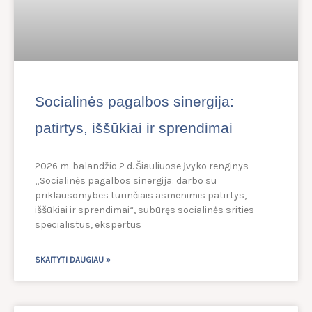
Socialinės pagalbos sinergija:
patirtys, iššūkiai ir sprendimai
2026 m. balandžio 2 d. Šiauliuose įvyko renginys
„Socialinės pagalbos sinergija: darbo su
priklausomybes turinčiais asmenimis patirtys,
iššūkiai ir sprendimai“, subūręs socialinės srities
specialistus, ekspertus
SKAITYTI DAUGIAU »