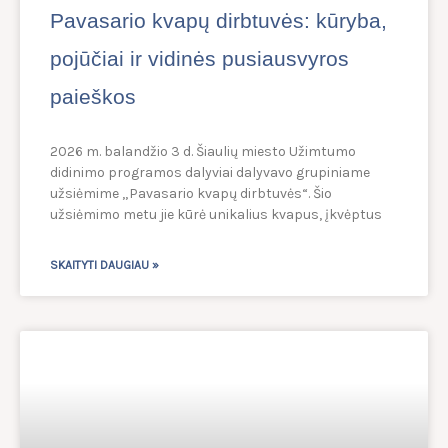
Pavasario kvapų dirbtuvės: kūryba,
pojūčiai ir vidinės pusiausvyros
paieškos
2026 m. balandžio 3 d. Šiaulių miesto Užimtumo
didinimo programos dalyviai dalyvavo grupiniame
užsiėmime „Pavasario kvapų dirbtuvės“. Šio
užsiėmimo metu jie kūrė unikalius kvapus, įkvėptus
SKAITYTI DAUGIAU »