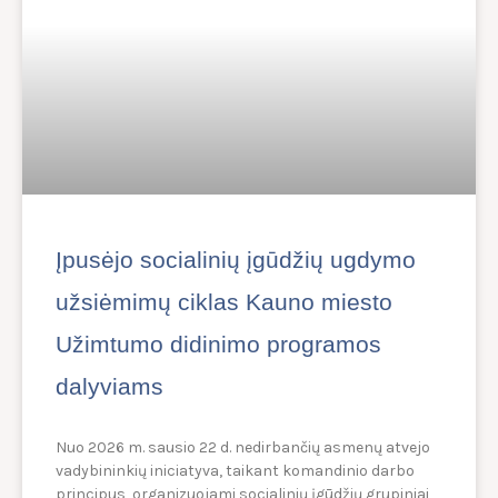
Įpusėjo socialinių įgūdžių ugdymo
užsiėmimų ciklas Kauno miesto
Užimtumo didinimo programos
dalyviams
Nuo 2026 m. sausio 22 d. nedirbančių asmenų atvejo
vadybininkių iniciatyva, taikant komandinio darbo
principus, organizuojami socialinių įgūdžių grupiniai