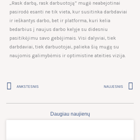
„Rask darbą, rask darbuotoją“ mugė neabejotinai
pasirodė esanti ne tik vieta, kur susitinka darbdaviai
ir ieškantys darbo, bet ir platforma, kuri kelia
bedarbius į naujus darbo kelyje su didesniu
pasitikėjimu savo gebėjimais. Visi dalyviai, tiek
darbdaviai, tiek darbuotojai, palieka šią mugę su
naujomis galimybėmis ir optimistine ateities vizija.
Prev
N
ANKSTESNIS
NAUJESNIS
Daugiau naujienų