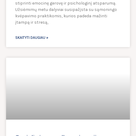
stiprinti emocinę gerovę ir psichologinį atsparumą.
Užsiėmimų metu dalyviai susipažįsta su sąmoningo
kvėpavimo praktikomis, kurios padeda mažinti
įtampą ir stresą,
SKAITYTI DAUGIAU »