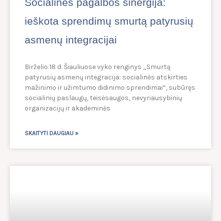
Socialinės pagalbos sinergija:
ieškota sprendimų smurtą patyrusių
asmenų integracijai
Birželio 18 d. Šiauliuose vyko renginys „Smurtą
patyrusių asmenų integracija: socialinės atskirties
mažinimo ir užimtumo didinimo sprendimai“, subūręs
socialinių paslaugų, teisėsaugos, nevyriausybinių
organizacijų ir akademinės
SKAITYTI DAUGIAU »