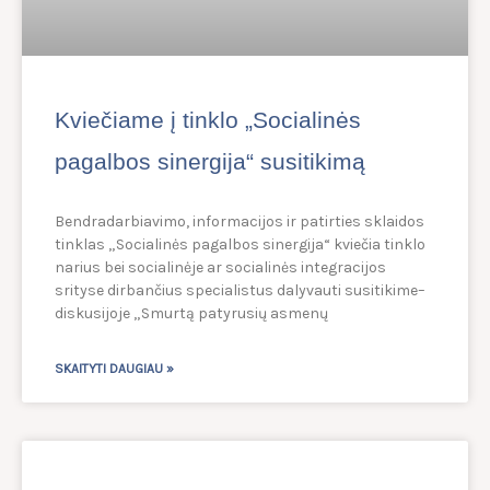
Kviečiame į tinklo „Socialinės
pagalbos sinergija“ susitikimą
Bendradarbiavimo, informacijos ir patirties sklaidos
tinklas „Socialinės pagalbos sinergija“ kviečia tinklo
narius bei socialinėje ar socialinės integracijos
srityse dirbančius specialistus dalyvauti susitikime–
diskusijoje „Smurtą patyrusių asmenų
SKAITYTI DAUGIAU »