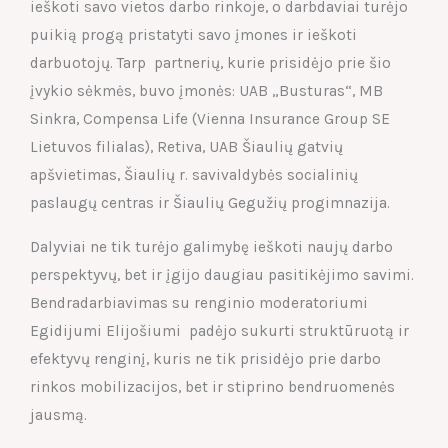
ieškoti savo vietos darbo rinkoje, o darbdaviai turėjo
puikią progą pristatyti savo įmones ir ieškoti
darbuotojų. Tarp partnerių, kurie prisidėjo prie šio
įvykio sėkmės, buvo įmonės: UAB „Busturas“, MB
Sinkra, Compensa Life (Vienna Insurance Group SE
Lietuvos filialas), Retiva, UAB Šiaulių gatvių
apšvietimas, Šiaulių r. savivaldybės socialinių
paslaugų centras ir Šiaulių Gegužių progimnazija.
Dalyviai ne tik turėjo galimybę ieškoti naujų darbo
perspektyvų, bet ir įgijo daugiau pasitikėjimo savimi.
Bendradarbiavimas su renginio moderatoriumi
Egidijumi Elijošiumi padėjo sukurti struktūruotą ir
efektyvų renginį, kuris ne tik prisidėjo prie darbo
rinkos mobilizacijos, bet ir stiprino bendruomenės
jausmą.