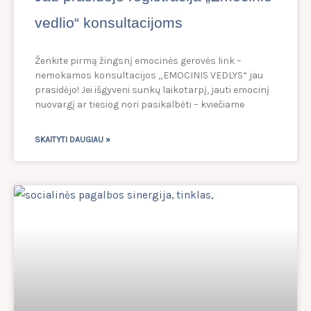
vedlio“ konsultacijoms
Ženkite pirmą žingsnį emocinės gerovės link –
nemokamos konsultacijos „EMOCINIS VEDLYS“ jau
prasidėjo! Jei išgyveni sunkų laikotarpį, jauti emocinį
nuovargį ar tiesiog nori pasikalbėti – kviečiame
SKAITYTI DAUGIAU »