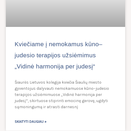
Kviečiame į nemokamus kūno–
judesio terapijos užsiėmimus
„Vidinė harmonija per judesį“
Šiaurės Lietuvos kolegija kviečia Šiaulių miesto
gyventojus dalyvauti nemokamuose kūno–judesio
terapijos užsiėmimuose „Vidinė harmonija per
judesį“, skirtuose stiprinti emocinę gerovę, ugdyti
sąmoningumą ir atrasti darnesnį
SKAITYTI DAUGIAU »