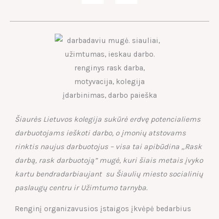
Šiaurės Lietuvos kolegija sukūrė erdvę potencialiems
darbuotojams ieškoti darbo, o įmonių atstovams
rinktis naujus darbuotojus – visa tai apibūdina „Rask
darbą, rask darbuotoją” mugė, kuri šiais metais įvyko
kartu bendradarbiaujant su Šiaulių miesto socialinių
paslaugų centru ir Užimtumo tarnyba.
Renginį organizavusios įstaigos įkvėpė bedarbius