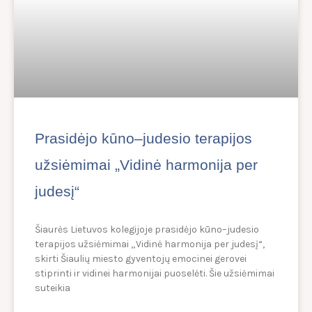
Prasidėjo kūno–judesio terapijos
užsiėmimai „Vidinė harmonija per
judesį“
Šiaurės Lietuvos kolegijoje prasidėjo kūno–judesio
terapijos užsiėmimai „Vidinė harmonija per judesį“,
skirti Šiaulių miesto gyventojų emocinei gerovei
stiprinti ir vidinei harmonijai puoselėti. Šie užsiėmimai
suteikia