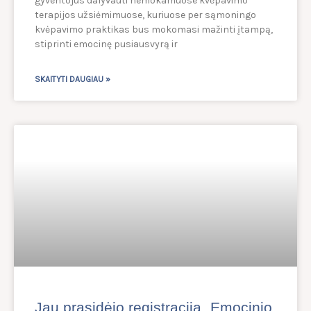
gyventojus dalyvauti nemokamuose kvėpavimo
terapijos užsiėmimuose, kuriuose per sąmoningo
kvėpavimo praktikas bus mokomasi mažinti įtampą,
stiprinti emocinę pusiausvyrą ir
SKAITYTI DAUGIAU »
Jau prasidėjo registracija „Emocinio