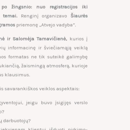
 po žingsnio: nuo registracijos iki
 temai.
Renginį organizavo
Šiaurės
gramos
priemonę „Atvejo vadyba“.
enė ir Salomėja Tamavičienė
,
kurios į
ų informacinę ir šviečiamąją veiklą
inos formatas ne tik suteikė galimybę
raukiančią, žaismingą atmosferą, kurioje
ius klausimus.
is savarankiškos veiklos aspektais:
ventojui, jeigu buvo įsigijęs verslo
o?
mų darbuotojų?
iekvienam klientui išduoti pirkimo-