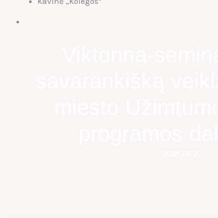
Kavinė „Kolegos“
Viktorina-semin
savarankišką veik
miesto Užimtumo
programos da
2025-06-27