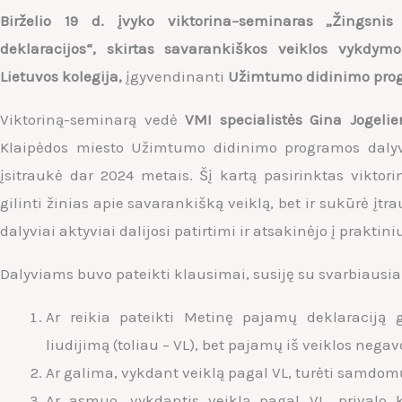
Birželio 19 d. įvyko viktorina–seminaras „Žingsnis
deklaracijos“, skirtas savarankiškos veiklos vykdymo
Lietuvos kolegija
,
įgyvendinanti
Užimtumo didinimo pro
Viktoriną-seminarą vedė
VMI specialistės Gina Jogeli
Klaipėdos miesto Užimtumo didinimo programos dalyvi
įsitraukė dar 2024 metais. Šį kartą pasirinktas viktor
gilinti žinias apie savarankišką veiklą, bet ir sukūrė įt
dalyviai aktyviai dalijosi patirtimi ir atsakinėjo į praktin
Dalyviams buvo pateikti klausimai, susiję su svarbiausia
Ar reikia pateikti Metinę pajamų deklaraciją gy
liudijimą (toliau – VL), bet pajamų iš veiklos negav
Ar galima, vykdant veiklą pagal VL, turėti samdo
Ar asmuo, vykdantis veiklą pagal VL, privalo k