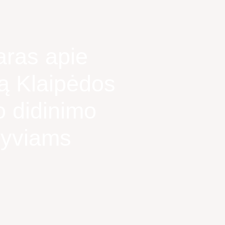
aras apie
lą Klaipėdos
 didinimo
lyviams