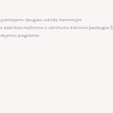
gyventojams: daugiau vidinės harmonijos
ės atskirties mažinimo ir užimtumo didinimo paslaugos Š
 mokymosi programos