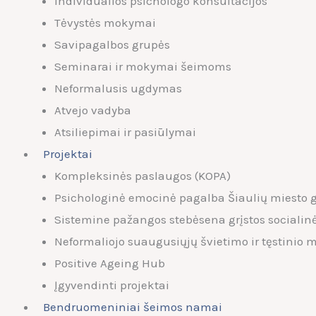
Individualios psichologo konsultacijos
Tėvystės mokymai
Savipagalbos grupės
Seminarai ir mokymai šeimoms
Neformalusis ugdymas
Atvejo vadyba
Atsiliepimai ir pasiūlymai
Projektai
Kompleksinės paslaugos (KOPA)
Psichologinė emocinė pagalba Šiaulių miesto 
Sistemine pažangos stebėsena grįstos socialin
Neformaliojo suaugusiųjų švietimo ir tęstinio
Positive Ageing Hub
Įgyvendinti projektai
Bendruomeniniai šeimos namai