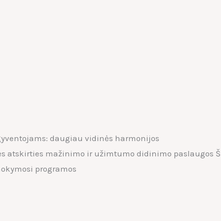
gyventojams: daugiau vidinės harmonijos
ės atskirties mažinimo ir užimtumo didinimo paslaugos Š
 mokymosi programos