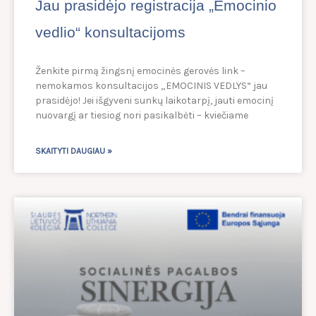
Jau prasidėjo registracija „Emocinio
vedlio“ konsultacijoms
Ženkite pirmą žingsnį emocinės gerovės link –
nemokamos konsultacijos „EMOCINIS VEDLYS“ jau
prasidėjo! Jei išgyveni sunkų laikotarpį, jauti emocinį
nuovargį ar tiesiog nori pasikalbėti – kviečiame
SKAITYTI DAUGIAU »