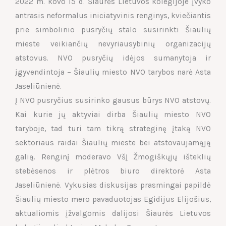
2022 m. kovo 15 d. Šiaurės Lietuvos kolegijoje įvyko
antrasis neformalus iniciatyvinis renginys, kviečiantis
prie simbolinio pusryčių stalo susirinkti Šiaulių
mieste veikiančių nevyriausybinių organizacijų
atstovus. NVO pusryčių idėjos sumanytoja ir
įgyvendintoja – Šiaulių miesto NVO tarybos narė Asta
Jaseliūnienė.
Į NVO pusryčius susirinko gausus būrys NVO atstovų.
Kai kurie jų aktyviai dirba Šiaulių miesto NVO
taryboje, tad turi tam tikrą strateginę įtaką NVO
sektoriaus raidai Šiaulių mieste bei atstovaujamąją
galią. Renginį moderavo VšĮ Žmogiškųjų išteklių
stebėsenos ir plėtros biuro direktorė Asta
Jaseliūnienė. Vykusias diskusijas prasmingai papildė
Šiaulių miesto mero pavaduotojas Egidijus Elijošius,
aktualiomis įžvalgomis dalijosi Šiaurės Lietuvos