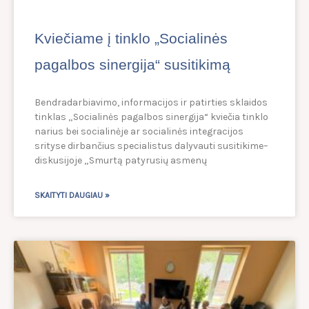
Kviečiame į tinklo „Socialinės
pagalbos sinergija“ susitikimą
Bendradarbiavimo, informacijos ir patirties sklaidos
tinklas „Socialinės pagalbos sinergija“ kviečia tinklo
narius bei socialinėje ar socialinės integracijos
srityse dirbančius specialistus dalyvauti susitikime–
diskusijoje „Smurtą patyrusių asmenų
SKAITYTI DAUGIAU »