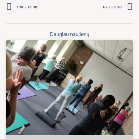
Prev
N
ANKSTESNIS
NAUJESNIS
Daugiau naujienų