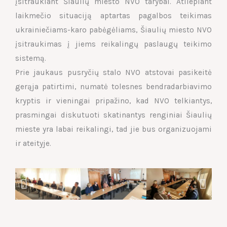
įsitraukiant Šiaulių miesto NVO tarybai. Atliepiant
laikmečio situaciją aptartas pagalbos teikimas
ukrainiečiams-karo pabėgėliams, Šiaulių miesto NVO
įsitraukimas į jiems reikalingų paslaugų teikimo
sistemą.
Prie jaukaus pusryčių stalo NVO atstovai pasikeitė
gerąja patirtimi, numatė tolesnes bendradarbiavimo
kryptis ir vieningai pripažino, kad NVO telkiantys,
prasmingai diskutuoti skatinantys renginiai Šiaulių
mieste yra labai reikalingi, tad jie bus organizuojami
ir ateityje.