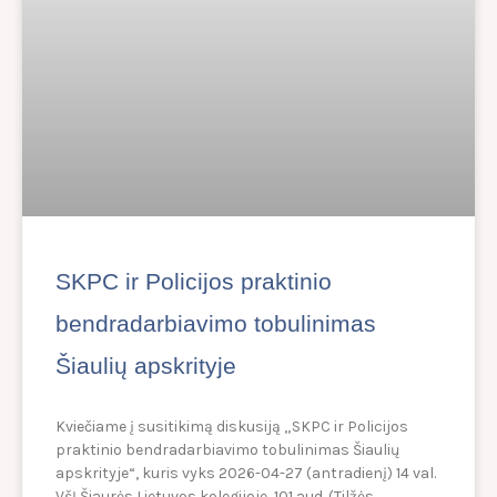
SKPC ir Policijos praktinio
bendradarbiavimo tobulinimas
Šiaulių apskrityje
Kviečiame į susitikimą diskusiją „SKPC ir Policijos
praktinio bendradarbiavimo tobulinimas Šiaulių
apskrityje“, kuris vyks 2026-04-27 (antradienį) 14 val.
VšĮ Šiaurės Lietuvos kolegijoje, 101 aud. (Tilžės