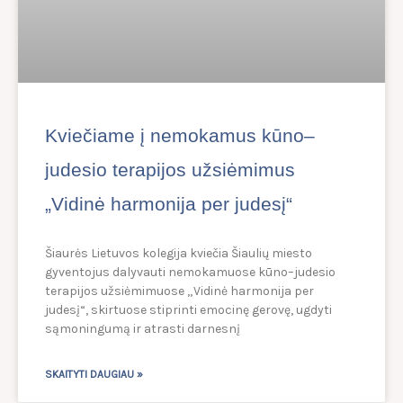
Kviečiame į nemokamus kūno–
judesio terapijos užsiėmimus
„Vidinė harmonija per judesį“
Šiaurės Lietuvos kolegija kviečia Šiaulių miesto
gyventojus dalyvauti nemokamuose kūno–judesio
terapijos užsiėmimuose „Vidinė harmonija per
judesį“, skirtuose stiprinti emocinę gerovę, ugdyti
sąmoningumą ir atrasti darnesnį
SKAITYTI DAUGIAU »