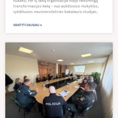
sukaktį. Per šį laiką organizacija nuėjo reikšmingą
transformacijos kelią – nuo aukštosios mokyklos,
vykdžiusios neuniversitetines bakalauro studijas,
SKAITYTI DAUGIAU »