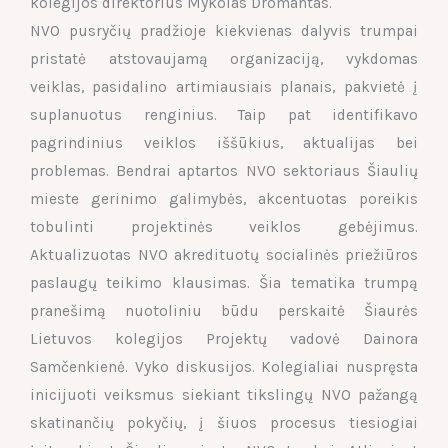
kolegijos direktorius Mykolas Dromantas.
NVO pusryčių pradžioje kiekvienas dalyvis trumpai
pristatė atstovaujamą organizaciją, vykdomas
veiklas, pasidalino artimiausiais planais, pakvietė į
suplanuotus renginius. Taip pat identifikavo
pagrindinius veiklos iššūkius, aktualijas bei
problemas. Bendrai aptartos NVO sektoriaus Šiaulių
mieste gerinimo galimybės, akcentuotas poreikis
tobulinti projektinės veiklos gebėjimus.
Aktualizuotas NVO akredituotų socialinės priežiūros
paslaugų teikimo klausimas. Šia tematika trumpą
pranešimą nuotoliniu būdu perskaitė Šiaurės
Lietuvos kolegijos Projektų vadovė Dainora
Samčenkienė. Vyko diskusijos. Kolegialiai nuspręsta
inicijuoti veiksmus siekiant tikslingų NVO pažangą
skatinančių pokyčių, į šiuos procesus tiesiogiai