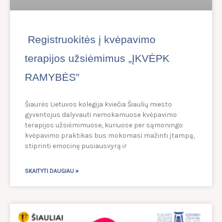
Registruokitės į kvėpavimo
terapijos užsiėmimus „ĮKVĖPK
RAMYBĖS”
Šiaurės Lietuvos kolegija kviečia Šiaulių miesto
gyventojus dalyvauti nemokamuose kvėpavimo
terapijos užsiėmimuose, kuriuose per sąmoningo
kvėpavimo praktikas bus mokomasi mažinti įtampą,
stiprinti emocinę pusiausvyrą ir
SKAITYTI DAUGIAU »