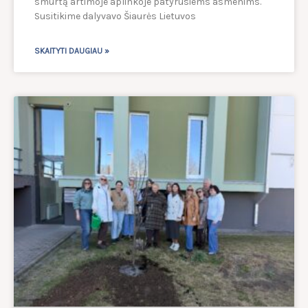
smurtą artimoje aplinkoje patyrusiems asmenims.
Susitikime dalyvavo Šiaurės Lietuvos
SKAITYTI DAUGIAU »