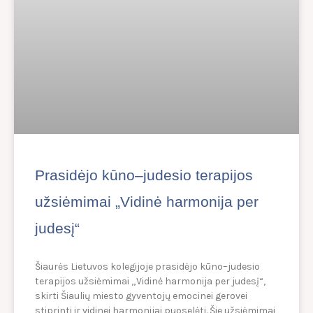
Prasidėjo kūno–judesio terapijos
užsiėmimai „Vidinė harmonija per
judesį“
Šiaurės Lietuvos kolegijoje prasidėjo kūno–judesio
terapijos užsiėmimai „Vidinė harmonija per judesį“,
skirti Šiaulių miesto gyventojų emocinei gerovei
stiprinti ir vidinei harmonijai puoselėti. Šie užsiėmimai