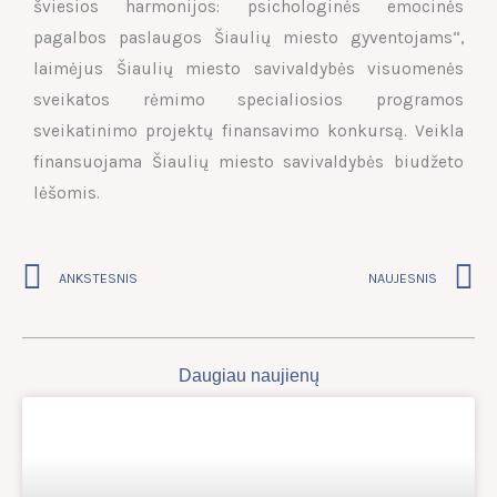
šviesios harmonijos: psichologinės emocinės
pagalbos paslaugos Šiaulių miesto gyventojams“,
laimėjus Šiaulių miesto savivaldybės visuomenės
sveikatos rėmimo specialiosios programos
sveikatinimo projektų finansavimo konkursą. Veikla
finansuojama Šiaulių miesto savivaldybės biudžeto
lėšomis.
Prev
N
ANKSTESNIS
NAUJESNIS
Daugiau naujienų