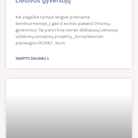
Lietuvos gyventojų
Kai pagalba tampa lengvai prieinama
bendruomenėje, ji gali iš esmės pakeisti žmonių
gyvenimus. Tai patvirtina vienas didžiausių Lietuvoje
vykdomų socialinių projektų „Kompleksinės
paslaugos (KOPA)“, kuris
SKAITYTI DAUGIAU »