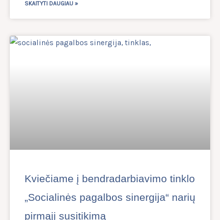
SKAITYTI DAUGIAU »
Kviečiame į bendradarbiavimo tinklo
„Socialinės pagalbos sinergija“ narių
pirmąjį susitikimą