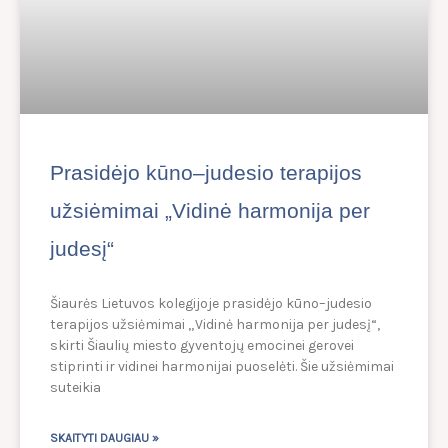
Prasidėjo kūno–judesio terapijos
užsiėmimai „Vidinė harmonija per
judesį“
Šiaurės Lietuvos kolegijoje prasidėjo kūno–judesio
terapijos užsiėmimai „Vidinė harmonija per judesį“,
skirti Šiaulių miesto gyventojų emocinei gerovei
stiprinti ir vidinei harmonijai puoselėti. Šie užsiėmimai
suteikia
SKAITYTI DAUGIAU »