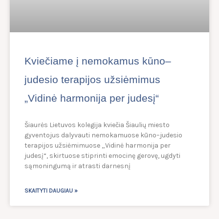
Kviečiame į nemokamus kūno–
judesio terapijos užsiėmimus
„Vidinė harmonija per judesį“
Šiaurės Lietuvos kolegija kviečia Šiaulių miesto
gyventojus dalyvauti nemokamuose kūno–judesio
terapijos užsiėmimuose „Vidinė harmonija per
judesį“, skirtuose stiprinti emocinę gerovę, ugdyti
sąmoningumą ir atrasti darnesnį
SKAITYTI DAUGIAU »