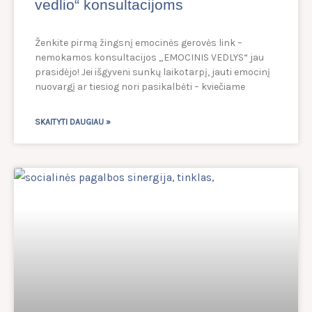
vedlio“ konsultacijoms
Ženkite pirmą žingsnį emocinės gerovės link –
nemokamos konsultacijos „EMOCINIS VEDLYS“ jau
prasidėjo! Jei išgyveni sunkų laikotarpį, jauti emocinį
nuovargį ar tiesiog nori pasikalbėti – kviečiame
SKAITYTI DAUGIAU »