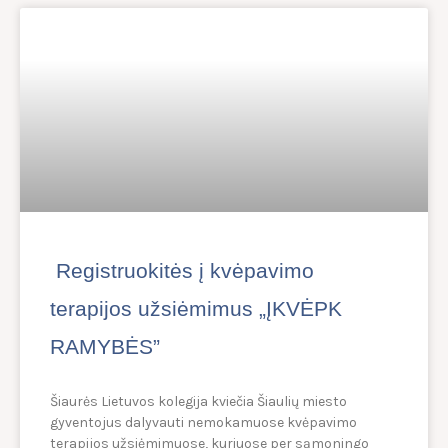
Registruokitės į kvėpavimo
terapijos užsiėmimus „ĮKVĖPK
RAMYBĖS”
Šiaurės Lietuvos kolegija kviečia Šiaulių miesto
gyventojus dalyvauti nemokamuose kvėpavimo
terapijos užsiėmimuose, kuriuose per sąmoningo