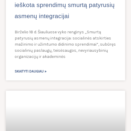
ieškota sprendimų smurtą patyrusių
asmenų integracijai
Birželio 18 d. Šiauliuose vyko renginys „Smurtą
patyrusių asmenų integracija: socialinės atskirties
mažinimo ir užimtumo didinimo sprendimai“, subūręs
socialinių paslaugų, teisėsaugos, nevyriausybinių
organizacijų ir akademinės
SKAITYTI DAUGIAU »