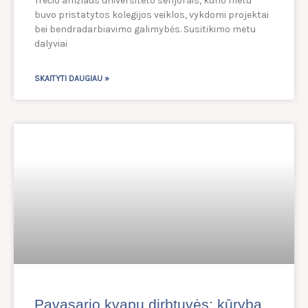
Trečio amžiaus universiteto senjorais, kurio metu
buvo pristatytos kolegijos veiklos, vykdomi projektai
bei bendradarbiavimo galimybės. Susitikimo metu
dalyviai
SKAITYTI DAUGIAU »
Pavasario kvapų dirbtuvės: kūryba,