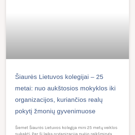
Šiaurės Lietuvos kolegijai – 25
metai: nuo aukštosios mokyklos iki
organizacijos, kuriančios realų
pokytį žmonių gyvenimuose
Šiemet Šiaurės Lietuvos kolegija mini 25 metų veiklos
sukaktį. Per šį laiką organizacija nuėjo reikšmingą