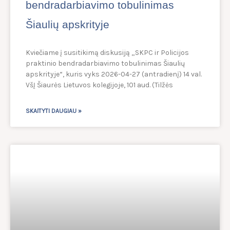
bendradarbiavimo tobulinimas
Šiaulių apskrityje
Kviečiame į susitikimą diskusiją „SKPC ir Policijos
praktinio bendradarbiavimo tobulinimas Šiaulių
apskrityje“, kuris vyks 2026-04-27 (antradienį) 14 val.
VšĮ Šiaurės Lietuvos kolegijoje, 101 aud. (Tilžės
SKAITYTI DAUGIAU »