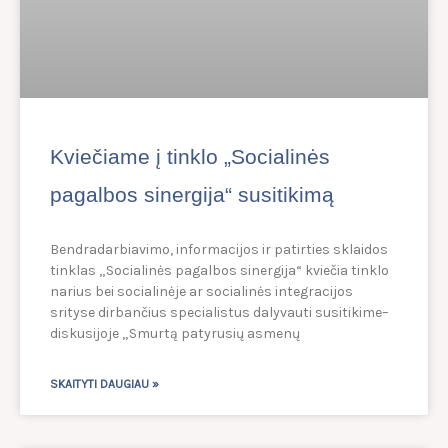
Kviečiame į tinklo „Socialinės
pagalbos sinergija“ susitikimą
Bendradarbiavimo, informacijos ir patirties sklaidos
tinklas „Socialinės pagalbos sinergija“ kviečia tinklo
narius bei socialinėje ar socialinės integracijos
srityse dirbančius specialistus dalyvauti susitikime–
diskusijoje „Smurtą patyrusių asmenų
SKAITYTI DAUGIAU »