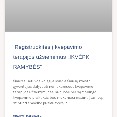
Registruokitės į kvėpavimo
terapijos užsiėmimus „ĮKVĖPK
RAMYBĖS”
Šiaurės Lietuvos kolegija kviečia Šiaulių miesto
gyventojus dalyvauti nemokamuose kvėpavimo
terapijos užsiėmimuose, kuriuose per sąmoningo
kvėpavimo praktikas bus mokomasi mažinti įtampą,
stiprinti emocinę pusiausvyrą ir
SKAITYTI DAUGIAU »