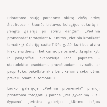
Pristatome naują parodoms skirtą viešą erdvę
Šiauliuose – Šiaurės Lietuvos kolegijos sukurtą ir
įrengtą galeriją po atviru dangumi „Pietinia
promenada“ (pratęsiant R. Kmitos „Pietinia kronikas“
tematiką). Galeriją rasite Tilžės g. 22, kuri bus atvira
kiekvieną dieną ir bet kuriuo paros metu. Ją aplankyti
ir pasigrožėti ekspozicija labai paprasta –
stabtelėkite praeidami, pravažiuodami dviračiu ar
paspirtuku, pakelkite akis bent kelioms sekundėms
pravažiuodami automobiliu.
Lauko galerijoje „Pietinia promenada“ pirmoji
pristatoma fotografijų paroda „Per gyvenimą – su
šypsena“ įtvirtina galerijos įkūrimo idėjos