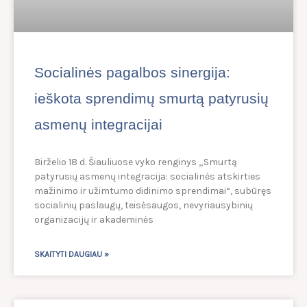
Socialinės pagalbos sinergija:
ieškota sprendimų smurtą patyrusių
asmenų integracijai
Birželio 18 d. Šiauliuose vyko renginys „Smurtą
patyrusių asmenų integracija: socialinės atskirties
mažinimo ir užimtumo didinimo sprendimai“, subūręs
socialinių paslaugų, teisėsaugos, nevyriausybinių
organizacijų ir akademinės
SKAITYTI DAUGIAU »