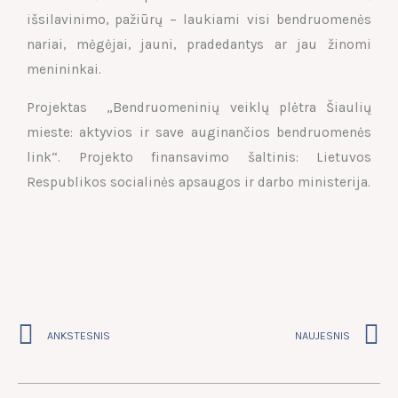
išsilavinimo, pažiūrų – laukiami visi bendruomenės
nariai, mėgėjai, jauni, pradedantys ar jau žinomi
menininkai.
Projektas „Bendruomeninių veiklų plėtra Šiaulių
mieste: aktyvios ir save auginančios bendruomenės
link“. Projekto finansavimo šaltinis: Lietuvos
Respublikos socialinės apsaugos ir darbo ministerija.
Prev
N
ANKSTESNIS
NAUJESNIS