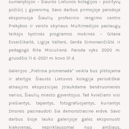
sumanytojos – Šiaurės Lietuvos kolegijos – pozityvų
požiūrį į gyvenimą. Savo darbus pirmojoje parodoje
eksponuoja Šiaulių profesinio rengimo centro
Prekybos ir verslo skyriaus Multimedijos paslaugų
teikėjo tęstinės programos mokinės – Gitana
Evseičikaitė, Ligija Valterė, Gerda Simonavičiūtė ir
pedagogė Rita Misiulienė. Paroda vyks 2020 m.
gruodžio 11 d.-2021 m. kovo 31 d.
Galerijos „Pietinia promenada“ veikla bus plėtojama
ir ateityje. Šiaurės Lietuvos kolegija periodiškai
atnaujins ekspozicijas įtraukdama bendruomenės
narius, Šiaulių miesto gyventojus. Tad kviečiami visi
piešiantys, tapantys, fotografuojantys, kuriantys
žmonės pasinaudoti šia demonstracine erdve. Savo
darbus šioje lauko galerijoje galės eksponuoti
kiekvienas, nepriklausomai nuo amžiaus,