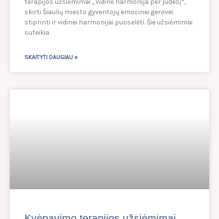
terapijos užsiėmimai „Vidinė harmonija per judesį“,
skirti Šiaulių miesto gyventojų emocinei gerovei
stiprinti ir vidinei harmonijai puoselėti. Šie užsiėmimai
suteikia
SKAITYTI DAUGIAU »
Kvėpavimo terapijos užsiėmimai