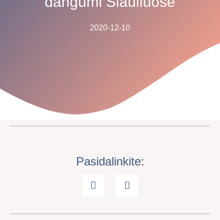
dangumi Šiauliuose
2020-12-10
Pasidalinkite: