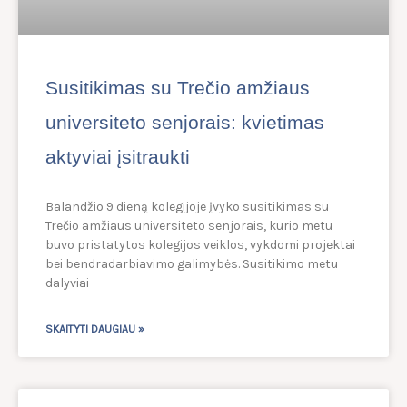
Susitikimas su Trečio amžiaus
universiteto senjorais: kvietimas
aktyviai įsitraukti
Balandžio 9 dieną kolegijoje įvyko susitikimas su
Trečio amžiaus universiteto senjorais, kurio metu
buvo pristatytos kolegijos veiklos, vykdomi projektai
bei bendradarbiavimo galimybės. Susitikimo metu
dalyviai
SKAITYTI DAUGIAU »