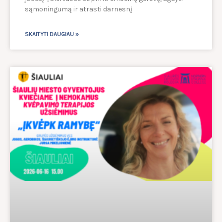
sąmoningumą ir atrasti darnesnį
SKAITYTI DAUGIAU »