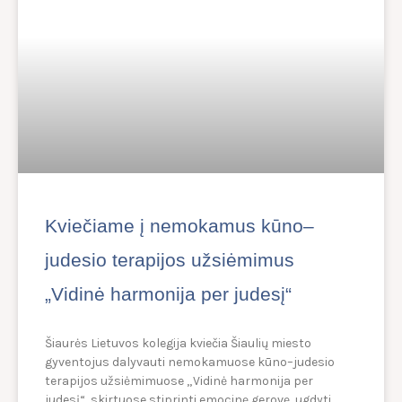
Kviečiame į nemokamus kūno–
judesio terapijos užsiėmimus
„Vidinė harmonija per judesį“
Šiaurės Lietuvos kolegija kviečia Šiaulių miesto
gyventojus dalyvauti nemokamuose kūno–judesio
terapijos užsiėmimuose „Vidinė harmonija per
judesį“, skirtuose stiprinti emocinę gerovę, ugdyti