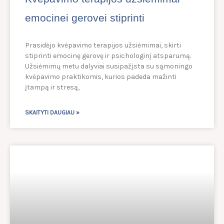
emocinei gerovei stiprinti
Prasidėjo kvėpavimo terapijos užsiėmimai, skirti
stiprinti emocinę gerovę ir psichologinį atsparumą.
Užsiėmimų metu dalyviai susipažįsta su sąmoningo
kvėpavimo praktikomis, kurios padeda mažinti
įtampą ir stresą,
SKAITYTI DAUGIAU »