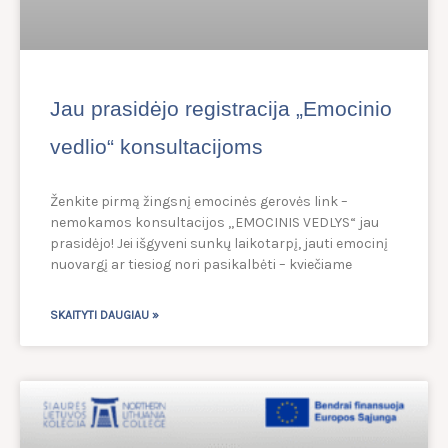
Jau prasidėjo registracija „Emocinio
vedlio“ konsultacijoms
Ženkite pirmą žingsnį emocinės gerovės link –
nemokamos konsultacijos „EMOCINIS VEDLYS“ jau
prasidėjo! Jei išgyveni sunkų laikotarpį, jauti emocinį
nuovargį ar tiesiog nori pasikalbėti – kviečiame
SKAITYTI DAUGIAU »