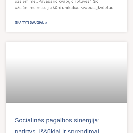
užsiėmime „Pavasario kvapų dirbtuvės“. Šio
užsiėmimo metu jie kūrė unikalius kvapus, įkvėptus
SKAITYTI DAUGIAU »
Socialinės pagalbos sinergija:
patirtys, iššūkiai ir sprendimai