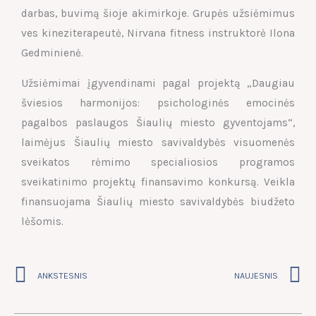
darbas, buvimą šioje akimirkoje. Grupės užsiėmimus
ves kineziterapeutė, Nirvana fitness instruktorė Ilona
Gedminienė.
Užsiėmimai įgyvendinami pagal projektą „Daugiau
šviesios harmonijos: psichologinės emocinės
pagalbos paslaugos Šiaulių miesto gyventojams“,
laimėjus Šiaulių miesto savivaldybės visuomenės
sveikatos rėmimo specialiosios programos
sveikatinimo projektų finansavimo konkursą. Veikla
finansuojama Šiaulių miesto savivaldybės biudžeto
lėšomis.
Prev
N
ANKSTESNIS
NAUJESNIS