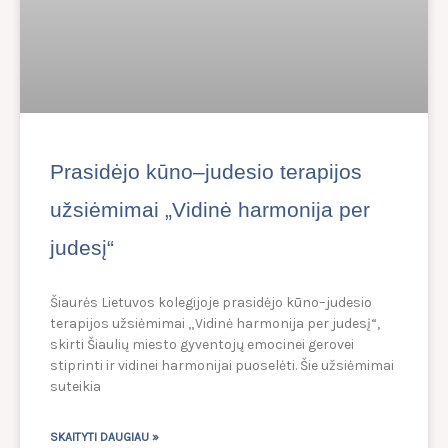
Prasidėjo kūno–judesio terapijos
užsiėmimai „Vidinė harmonija per
judesį“
Šiaurės Lietuvos kolegijoje prasidėjo kūno–judesio
terapijos užsiėmimai „Vidinė harmonija per judesį“,
skirti Šiaulių miesto gyventojų emocinei gerovei
stiprinti ir vidinei harmonijai puoselėti. Šie užsiėmimai
suteikia
SKAITYTI DAUGIAU »