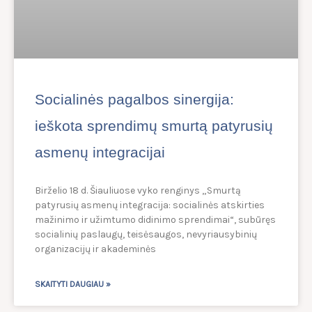
Socialinės pagalbos sinergija:
ieškota sprendimų smurtą patyrusių
asmenų integracijai
Birželio 18 d. Šiauliuose vyko renginys „Smurtą
patyrusių asmenų integracija: socialinės atskirties
mažinimo ir užimtumo didinimo sprendimai“, subūręs
socialinių paslaugų, teisėsaugos, nevyriausybinių
organizacijų ir akademinės
SKAITYTI DAUGIAU »