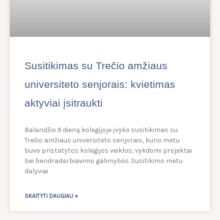
Susitikimas su Trečio amžiaus
universiteto senjorais: kvietimas
aktyviai įsitraukti
Balandžio 9 dieną kolegijoje įvyko susitikimas su
Trečio amžiaus universiteto senjorais, kurio metu
buvo pristatytos kolegijos veiklos, vykdomi projektai
bei bendradarbiavimo galimybės. Susitikimo metu
dalyviai
SKAITYTI DAUGIAU »