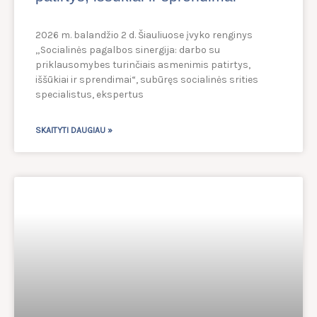
2026 m. balandžio 2 d. Šiauliuose įvyko renginys
„Socialinės pagalbos sinergija: darbo su
priklausomybes turinčiais asmenimis patirtys,
iššūkiai ir sprendimai“, subūręs socialinės srities
specialistus, ekspertus
SKAITYTI DAUGIAU »