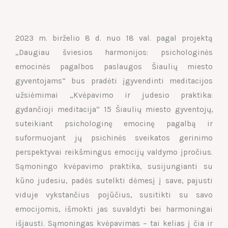
2023 m. birželio 8 d. nuo 18 val. pagal projektą
„Daugiau šviesios harmonijos: psichologinės
emocinės pagalbos paslaugos Šiaulių miesto
gyventojams“ bus pradėti įgyvendinti meditacijos
užsiėmimai „Kvėpavimo ir judesio praktika:
gydančioji meditacija“ 15 Šiaulių miesto gyventojų,
suteikiant psichologinę emocinę pagalbą ir
suformuojant jų psichinės sveikatos gerinimo
perspektyvai reikšmingus emocijų valdymo įpročius.
Sąmoningo kvėpavimo praktika, susijungianti su
kūno judesiu, padės sutelkti dėmesį į save, pajusti
viduje vykstančius pojūčius, susitikti su savo
emocijomis, išmokti jas suvaldyti bei harmoningai
išjausti. Sąmoningas kvėpavimas – tai kelias į čia ir