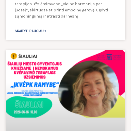
terapijos užsiėmimuose „Vidinė harmonija per
judesį“, skirtuose stiprinti emocinę gerovę, ugdyti
sąmoningumą ir atrasti darnesnį
SKAITYTI DAUGIAU »