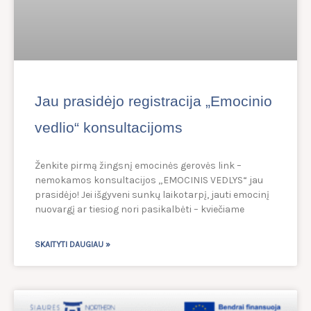
Jau prasidėjo registracija „Emocinio
vedlio“ konsultacijoms
Ženkite pirmą žingsnį emocinės gerovės link –
nemokamos konsultacijos „EMOCINIS VEDLYS“ jau
prasidėjo! Jei išgyveni sunkų laikotarpį, jauti emocinį
nuovargį ar tiesiog nori pasikalbėti – kviečiame
SKAITYTI DAUGIAU »