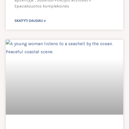
apskrityje“, subūrusi Policijos atstovus ir
Specializuotos kompleksinės
SKAITYTI DAUGIAU »