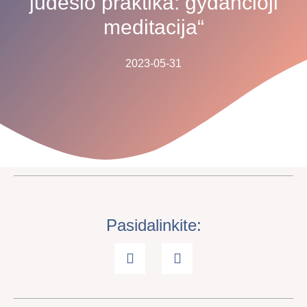
judesio praktika: gydančioji
meditacija“
2023-05-31
Pasidalinkite: