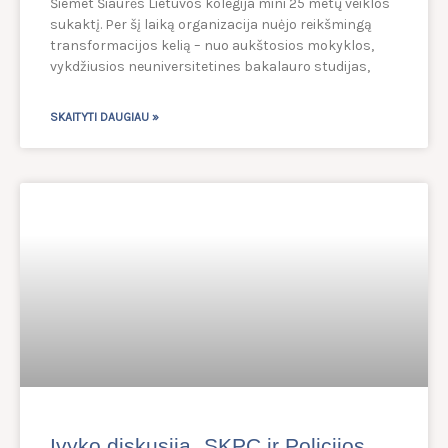
Šiemet Šiaurės Lietuvos kolegija mini 25 metų veiklos
sukaktį. Per šį laiką organizacija nuėjo reikšmingą
transformacijos kelią – nuo aukštosios mokyklos,
vykdžiusios neuniversitetines bakalauro studijas,
SKAITYTI DAUGIAU »
Įvyko diskusija „SKPC ir Policijos