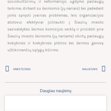
sociokultūrinių ir neformaliojo ugdymo paslaugų
teikime, dirbant su šeimomis (jų nariais) bei padedant
joms spręsti įvairias problemas, leis organizacijos
atstovui efektyviai įsitraukti į Šiaulių miesto
savivaldybės šeimos komisijos veiklą ir prisidėti prie
Šiaulių miesto šeimoms (jų nariams) skirtų paslaugų
kokybinės ir kiekybinės plėtros bei šeimos gerovę
užtikrinančių sąlygų kūrimo.
Prev
N
ANKSTESNIS
NAUJESNIS
Daugiau naujienų