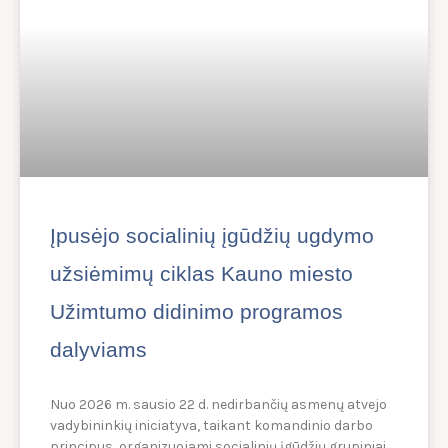
Įpusėjo socialinių įgūdžių ugdymo
užsiėmimų ciklas Kauno miesto
Užimtumo didinimo programos
dalyviams
Nuo 2026 m. sausio 22 d. nedirbančių asmenų atvejo
vadybininkių iniciatyva, taikant komandinio darbo
principus, organizuojami socialinių įgūdžių grupiniai