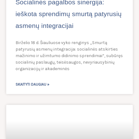
Socialinės pagalbos sinergija:
ieškota sprendimų smurtą patyrusių
asmenų integracijai
Birželio 18 d. Šiauliuose vyko renginys „Smurtą
patyrusių asmenų integracija: socialinės atskirties
mažinimo ir užimtumo didinimo sprendimai“, subūręs
socialinių paslaugų, teisėsaugos, nevyriausybinių
organizacijų ir akademinės
SKAITYTI DAUGIAU »