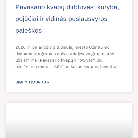
Pavasario kvapų dirbtuvės: kūryba,
pojūčiai ir vidinės pusiausvyros
paieškos
2026 m. balandžio 3 d. Šiaulių miesto Užimtumo
didinimo programos dalyviai dalyvavo grupiniame
užsiėmime „Pavasario kvapų dirbtuvės“. Šio
užsiėmimo metu jie kūrė unikalius kvapus, įkvėptus
SKAITYTI DAUGIAU »