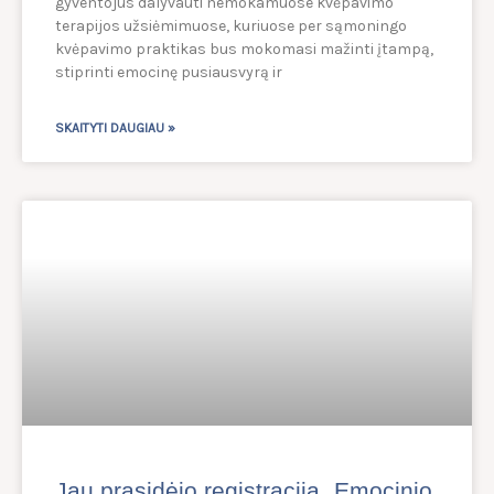
gyventojus dalyvauti nemokamuose kvėpavimo
terapijos užsiėmimuose, kuriuose per sąmoningo
kvėpavimo praktikas bus mokomasi mažinti įtampą,
stiprinti emocinę pusiausvyrą ir
SKAITYTI DAUGIAU »
Jau prasidėjo registracija „Emocinio