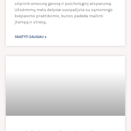
stiprinti emocinę gerovę ir psichologinį atsparumą.
Užsiėmimų metu dalyviai susipažįsta su sąmoningo
kvėpavimo praktikomis, kurios padeda mažinti
įtampą ir stresą,
SKAITYTI DAUGIAU »