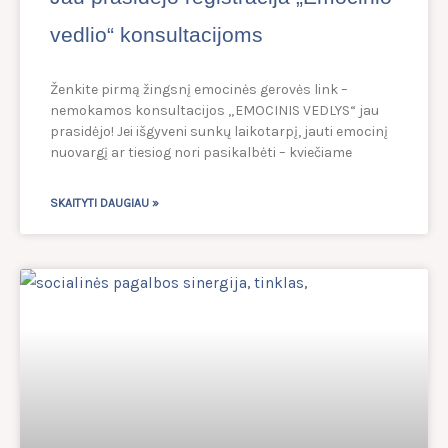
vedlio“ konsultacijoms
Ženkite pirmą žingsnį emocinės gerovės link –
nemokamos konsultacijos „EMOCINIS VEDLYS“ jau
prasidėjo! Jei išgyveni sunkų laikotarpį, jauti emocinį
nuovargį ar tiesiog nori pasikalbėti – kviečiame
SKAITYTI DAUGIAU »