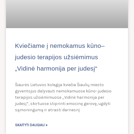
Kviečiame į nemokamus kūno–
judesio terapijos užsiėmimus
„Vidinė harmonija per judesį“
Šiaurės Lietuvos kolegija kviečia Šiaulių miesto
gyventojus dalyvauti nemokamuose kūno–judesio
terapijos užsiėmimuose „Vidinė harmonija per
judesį“, skirtuose stiprinti emocinę gerovę, ugdyti
sąmoningumą ir atrasti darnesnį
SKAITYTI DAUGIAU »