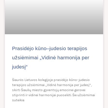
Prasidėjo kūno–judesio terapijos
užsiėmimai „Vidinė harmonija per
judesį“
Šiaurės Lietuvos kolegijoje prasidėjo kūno–judesio
terapijos užsiėmimai „Vidinė harmonija per judesį“,
skirti Šiaulių miesto gyventojų emocinei gerovei
stiprinti ir vidinei harmonijai puoselėti. Šie užsiėmimai
suteikia