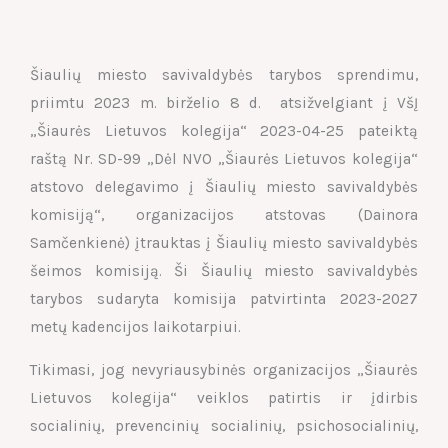
Šiaulių miesto savivaldybės tarybos sprendimu,
priimtu 2023 m. birželio 8 d. atsižvelgiant į VšĮ
„Šiaurės Lietuvos kolegija“ 2023-04-25 pateiktą
raštą Nr. SD-99 „Dėl NVO „Šiaurės Lietuvos kolegija“
atstovo delegavimo į Šiaulių miesto savivaldybės
komisiją“, organizacijos atstovas (Dainora
Samčenkienė) įtrauktas į Šiaulių miesto savivaldybės
šeimos komisiją. Ši Šiaulių miesto savivaldybės
tarybos sudaryta komisija patvirtinta 2023-2027
metų kadencijos laikotarpiui.
Tikimasi, jog nevyriausybinės organizacijos „Šiaurės
Lietuvos kolegija“ veiklos patirtis ir įdirbis
socialinių, prevencinių socialinių, psichosocialinių,