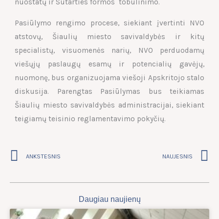
nuostatų ir Sutarties formos tobulinimo.
Pasiūlymo rengimo procese, siekiant įvertinti NVO
atstovų, Šiaulių miesto savivaldybės ir kitų
specialistų, visuomenės narių, NVO perduodamų
viešųjų paslaugų esamų ir potencialių gavėjų,
nuomonę, bus organizuojama viešoji Apskritojo stalo
diskusija. Parengtas Pasiūlymas bus teikiamas
Šiaulių miesto savivaldybės administracijai, siekiant
teigiamų teisinio reglamentavimo pokyčių.
Prev
N
ANKSTESNIS
NAUJESNIS
Daugiau naujienų