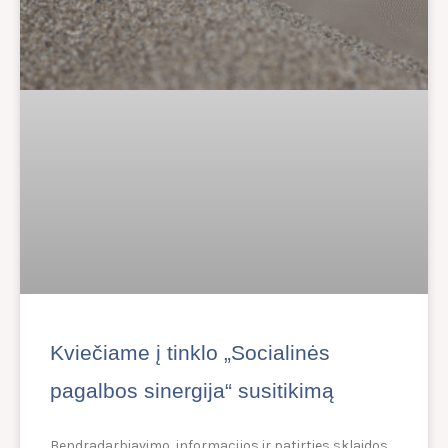
Kviečiame į tinklo „Socialinės
pagalbos sinergija“ susitikimą
Bendradarbiavimo, informacijos ir patirties sklaidos