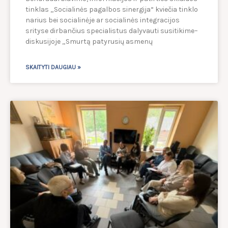
tinklas „Socialinės pagalbos sinergija“ kviečia tinklo
narius bei socialinėje ar socialinės integracijos
srityse dirbančius specialistus dalyvauti susitikime–
diskusijoje „Smurtą patyrusių asmenų
SKAITYTI DAUGIAU »