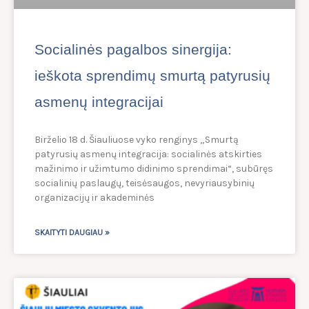
Socialinės pagalbos sinergija:
ieškota sprendimų smurtą patyrusių
asmenų integracijai
Birželio 18 d. Šiauliuose vyko renginys „Smurtą
patyrusių asmenų integracija: socialinės atskirties
mažinimo ir užimtumo didinimo sprendimai“, subūręs
socialinių paslaugų, teisėsaugos, nevyriausybinių
organizacijų ir akademinės
SKAITYTI DAUGIAU »