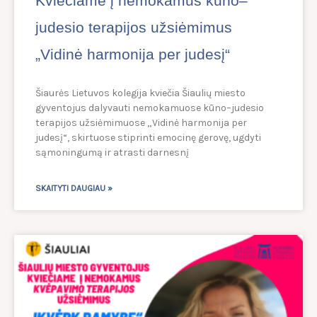
Kviečiame į nemokamus kūno–
judesio terapijos užsiėmimus
„Vidinė harmonija per judesį“
Šiaurės Lietuvos kolegija kviečia Šiaulių miesto
gyventojus dalyvauti nemokamuose kūno–judesio
terapijos užsiėmimuose „Vidinė harmonija per
judesį“, skirtuose stiprinti emocinę gerovę, ugdyti
sąmoningumą ir atrasti darnesnį
SKAITYTI DAUGIAU »