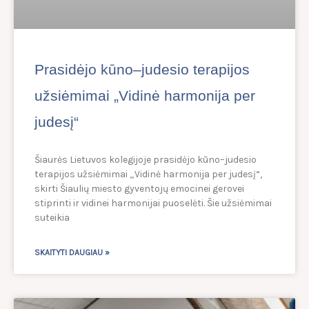
Prasidėjo kūno–judesio terapijos
užsiėmimai „Vidinė harmonija per
judesį“
Šiaurės Lietuvos kolegijoje prasidėjo kūno–judesio
terapijos užsiėmimai „Vidinė harmonija per judesį“,
skirti Šiaulių miesto gyventojų emocinei gerovei
stiprinti ir vidinei harmonijai puoselėti. Šie užsiėmimai
suteikia
SKAITYTI DAUGIAU »