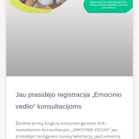
Jau prasidėjo registracija „Emocinio
vedlio“ konsultacijoms
Ženkite pirmą žingsnį emocinės gerovės link –
nemokamos konsultacijos „EMOCINIS VEDLYS“ jau
prasidėjo! Jei išgyveni sunkų laikotarpį, jauti emocinį