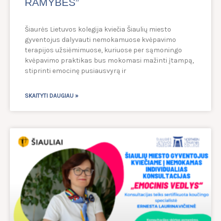
RAMYBĖS”
Šiaurės Lietuvos kolegija kviečia Šiaulių miesto
gyventojus dalyvauti nemokamuose kvėpavimo
terapijos užsiėmimuose, kuriuose per sąmoningo
kvėpavimo praktikas bus mokomasi mažinti įtampą,
stiprinti emocinę pusiausvyrą ir
SKAITYTI DAUGIAU »