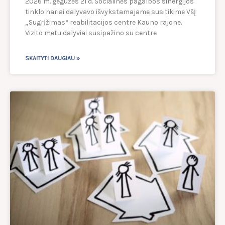
2026 m. gegužės 21 d. Socialinės pagalbos sinergijos
tinklo nariai dalyvavo išvykstamajame susitikime VšĮ
„Sugrįžimas“ reabilitacijos centre Kauno rajone.
Vizito metu dalyviai susipažino su centre
SKAITYTI DAUGIAU »