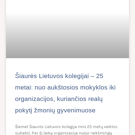
Šiaurės Lietuvos kolegijai – 25
metai: nuo aukštosios mokyklos iki
organizacijos, kuriančios realų
pokytį žmonių gyvenimuose
Šiemet Šiaurės Lietuvos kolegija mini 25 metų veiklos
sukaktį. Per šį laiką organizacija nuėjo reikšmingą