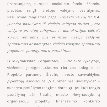
finansuojamą Europos socialinio fondo lėšomis,
pradėtas rengti viešojo valdymo pasiūlymas.
Pasiūlymas rengiamas pagal Projekto veiklą Nr. 2.4.
„Bendro pasiūlymo iš viešojo valdymo srities „Gero
valdymo principų taikymas ir demokratijos plėtra”,
kuriuo remiantis bus priimtas viešojo valdymo
sprendimas ar parengtas viešojo valdymo sprendimų
projektas, parengimas ir pateikimas“
.
Iš nevyriausybinių organizacijų – Projekto vykdytojo,
viešosios įstaigos „Šiaurės Lietuvos kolegija“ ir
Projekto partnerio, Šiaulių miesto savivaldybės
gyventojų asociacijos „Visuomeninės iniciatyvos“ –
sudaryta pasiūlymo rengimo darbo grupė, kuri rengia
pasiūlymą dėl Šiaulių miesto Nevyriausybinių
organizacijų projektų finansavimo konkurso