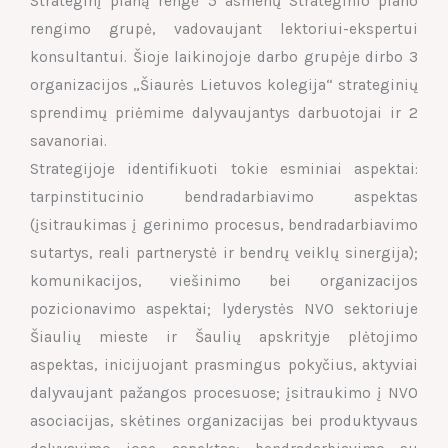
Strateginį planą rengė 5 asmenų Strateginio plano
rengimo grupė, vadovaujant lektoriui-ekspertui
konsultantui. Šioje laikinojoje darbo grupėje dirbo 3
organizacijos „Šiaurės Lietuvos kolegija“ strateginių
sprendimų priėmime dalyvaujantys darbuotojai ir 2
savanoriai.
Strategijoje identifikuoti tokie esminiai aspektai:
tarpinstitucinio bendradarbiavimo aspektas
(įsitraukimas į gerinimo procesus, bendradarbiavimo
sutartys, reali partnerystė ir bendrų veiklų sinergija);
komunikacijos, viešinimo bei organizacijos
pozicionavimo aspektai; lyderystės NVO sektoriuje
Šiaulių mieste ir Šaulių apskrityje plėtojimo
aspektas, inicijuojant prasmingus pokyčius, aktyviai
dalyvaujant pažangos procesuose; įsitraukimo į NVO
asociacijas, skėtines organizacijas bei produktyvaus