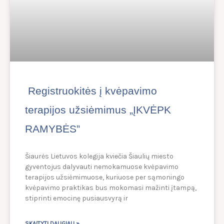
Registruokitės į kvėpavimo
terapijos užsiėmimus „ĮKVĖPK
RAMYBĖS”
Šiaurės Lietuvos kolegija kviečia Šiaulių miesto
gyventojus dalyvauti nemokamuose kvėpavimo
terapijos užsiėmimuose, kuriuose per sąmoningo
kvėpavimo praktikas bus mokomasi mažinti įtampą,
stiprinti emocinę pusiausvyrą ir
SKAITYTI DAUGIAU »