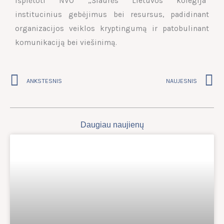
išplėtoti NVO „Šiaurės Lietuvos kolegija”
institucinius gebėjimus bei resursus, padidinant
organizacijos veiklos kryptingumą ir patobulinant
komunikaciją bei viešinimą.
Prev
N
ANKSTESNIS
NAUJESNIS
Daugiau naujienų