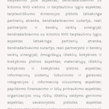
dalyvavimo jose aspektas; bendradarbiavimo su
kitomis NVO vietiniu ir tarptautiniu lygiu aspektas,
tarptautiškumo dimensijos plėtotė (atsakinga
partnerių atranka, bendradarbiavimo sutartys, reali
partnerystė ir bendrų veiklų sinergija);
bendradarbiavimo su kitomis NVO tarptautiniu lygiu
aspektas (atsakinga partnerių atranka,
bendradarbiavimo sutartys, reali partnerystė ir bendrų
veiklų sinergija); žmogiškųjų išteklių kokybinės ir
kiekybinės plėtros aspektas; materialiųjų išteklių
kokybinės ir kiekybinės plėtros aspektas;
informacinių sistemų tobulinimo ir geresnės
integracijos į informacinę visuomenę aspektas;
papildomo finansavimo ir lėšų pritraukimo aspektas;
organizacijos visų rūšių išteklių valdymo gerinimo
aspektas; savanorystės plėtotės aspektas