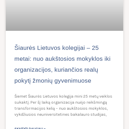
Šiaurės Lietuvos kolegijai – 25
metai: nuo aukštosios mokyklos iki
organizacijos, kuriančios realų
pokytį žmonių gyvenimuose
Šiemet Šiaurės Lietuvos kolegija mini 25 metų veiklos
sukaktį. Per šį laiką organizacija nuėjo reikšmingą
transformacijos kelią – nuo aukštosios mokyklos,
vykdžiusios neuniversitetines bakalauro studijas,
SKAITYTI DAUGIAU »