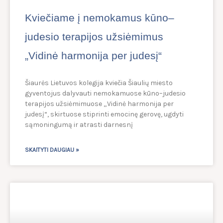
Kviečiame į nemokamus kūno–
judesio terapijos užsiėmimus
„Vidinė harmonija per judesį“
Šiaurės Lietuvos kolegija kviečia Šiaulių miesto
gyventojus dalyvauti nemokamuose kūno–judesio
terapijos užsiėmimuose „Vidinė harmonija per
judesį“, skirtuose stiprinti emocinę gerovę, ugdyti
sąmoningumą ir atrasti darnesnį
SKAITYTI DAUGIAU »