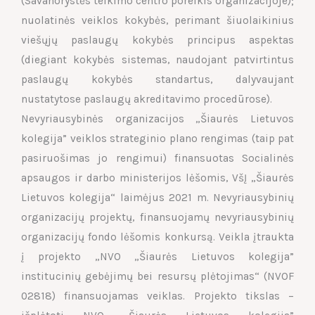
(Savanorystės telkimo centro poreikis organizacijoje);
nuolatinės veiklos kokybės, perimant šiuolaikinius
viešųjų paslaugų kokybės principus aspektas
(diegiant kokybės sistemas, naudojant patvirtintus
paslaugų kokybės standartus, dalyvaujant
nustatytose paslaugų akreditavimo procedūrose).
Nevyriausybinės organizacijos „Šiaurės Lietuvos
kolegija” veiklos strateginio plano rengimas (taip pat
pasiruošimas jo rengimui) finansuotas Socialinės
apsaugos ir darbo ministerijos lėšomis, VšĮ „Šiaurės
Lietuvos kolegija“ laimėjus 2021 m. Nevyriausybinių
organizacijų projektų, finansuojamų nevyriausybinių
organizacijų fondo lėšomis konkursą. Veikla įtraukta
į projekto „NVO „Šiaurės Lietuvos kolegija”
institucinių gebėjimų bei resursų plėtojimas“ (NVOF
02818) finansuojamas veiklas. Projekto tikslas –