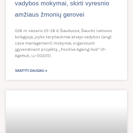
vadybos mokymai, skirti vyresnio
amžiaus žmonių gerovei
026 m. vasario 25–26 d. Šiauliuose, Šiaurės Lietuvos
kolegijoje, įvyko tarptautiniai atvejo vadybos (angl.
case management) mokymai, organizuoti
įgyvendinant projektą „Positive Ageing Hub“ (P-
AgeHub, LL-00225).
SKAITYTI DAUGIAU »