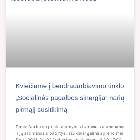
Kviečiame į bendradarbiavimo tinklo
„Socialinės pagalbos sinergija“ narių
pirmąjį susitikimą
Tema: Darbo su priklausomybes turinčiais asmenimis
ir jų artimaisiais patirtys, iššūkiai ir galimi sprendimai
Data: 2026-04-02 (ketvirtadienis)Laikas: 13:00–17:00