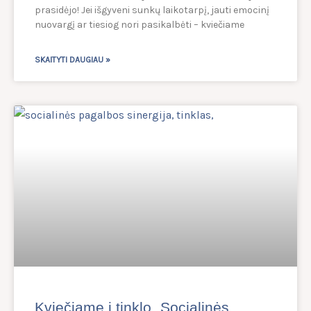
prasidėjo! Jei išgyveni sunkų laikotarpį, jauti emocinį
nuovargį ar tiesiog nori pasikalbėti – kviečiame
SKAITYTI DAUGIAU »
Kviečiame į tinklo „Socialinės