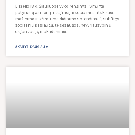
Birželio 18 d. Šiauliuose vyko renginys „Smurtą
patyrusių asmenų integracija: socialinės atskirties
mažinimo ir užimtumo didinimo sprendimai“, subūręs
socialinių paslaugų, teisėsaugos, nevyriausybinių
organizacijų ir akademinės
SKAITYTI DAUGIAU »