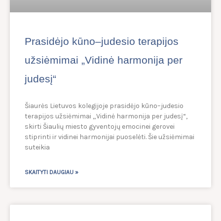
Prasidėjo kūno–judesio terapijos
užsiėmimai „Vidinė harmonija per
judesį“
Šiaurės Lietuvos kolegijoje prasidėjo kūno–judesio
terapijos užsiėmimai „Vidinė harmonija per judesį“,
skirti Šiaulių miesto gyventojų emocinei gerovei
stiprinti ir vidinei harmonijai puoselėti. Šie užsiėmimai
suteikia
SKAITYTI DAUGIAU »